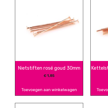
Nietstiften rosé goud 30mm
Kettels
€
1,85
Toevoegen aan winkelwagen
Toevo