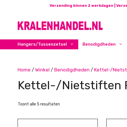
Ga
Verzending binnen 2 werkdagen | Verze
naar
de
inhoud
Hangers/Tussenzetsel
Benodigdheden
Home
/
Winkel
/
Benodigdheden
/
Kettel-/Nietst
Kettel-/Nietstiften
Gesorteerd
Toont alle 5 resultaten
op
nieuwste