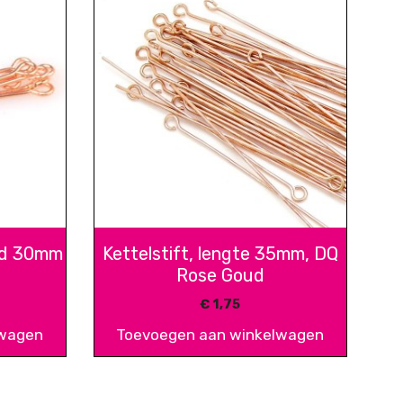
oud 30mm
Kettelstift, lengte 35mm, DQ
Rose Goud
€
1,75
lwagen
Toevoegen aan winkelwagen