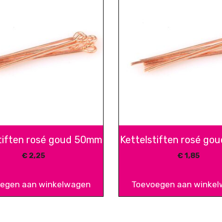
tiften rosé goud 50mm
Kettelstiften rosé g
€
2,25
€
1,85
egen aan winkelwagen
Toevoegen aan winke