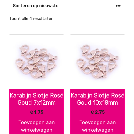
Gesorteerd
Toont alle 4 resultaten
op
nieuwste
Karabijn Slotje Rosé
Karabijn Slotje Rosé
Goud 7x12mm
Goud 10x18mm
€
1,75
€
2,75
Toevoegen aan
Toevoegen aan
winkelwagen
winkelwagen