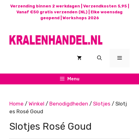
Ga
Verzending binnen 2 werkdagen | Verzendkosten 5,95 |
naar
Vanaf €50 gratis verzenden (NL) | Elke woensdag
geopend |
Workshops 2026
de
inhoud
Menu
Menu
Home
/
Winkel
/
Benodigdheden
/
Slotjes
/ Slotj
es Rosé Goud
Slotjes Rosé Goud