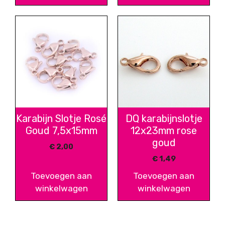
Karabijn Slotje Rosé
DQ karabijnslotje
Goud 7,5x15mm
12x23mm rose
goud
€
2,00
€
1,49
Toevoegen aan
Toevoegen aan
winkelwagen
winkelwagen