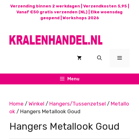
Ga
Verzending binnen 2 werkdagen | Verzendkosten 5,95 |
naar
Vanaf €50 gratis verzenden (NL) | Elke woensdag
geopend |
Workshops 2026
de
inhoud
Menu
Menu
Home
/
Winkel
/
Hangers/Tussenzetsel
/
Metallo
ok
/ Hangers Metallook Goud
Hangers Metallook Goud