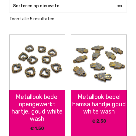
Gesorteerd
Toont alle 5 resultaten
op
nieuwste
Metallook bedel
Metallook bedel
opengewerkt
hamsa handje goud
hartje, goud white
white wash
wash
€
2,50
€
1,50