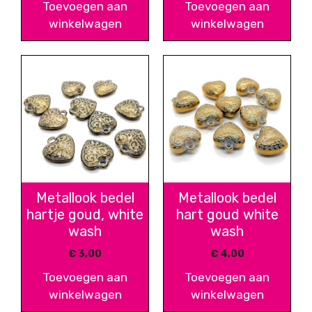
Toevoegen aan
Toevoegen aan
winkelwagen
winkelwagen
Metallook bedel
Metallook bedel
hartje goud, white
hart goud white
wash
wash
€
3,00
€
4,00
Toevoegen aan
Toevoegen aan
winkelwagen
winkelwagen