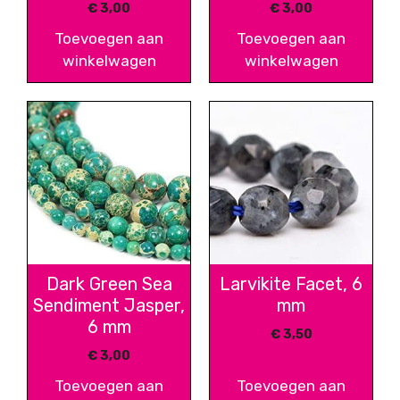
€
3,00
€
3,00
Toevoegen aan
Toevoegen aan
winkelwagen
winkelwagen
Dark Green Sea
Larvikite Facet, 6
Sendiment Jasper,
mm
6 mm
€
3,50
€
3,00
Toevoegen aan
Toevoegen aan