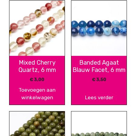
Mixed Cherry
Banded Agaat
Quartz, 6 mm
Blauw Facet, 6 mm
€
3,00
€
3,50
Toevoegen aan
winkelwagen
Lees verder