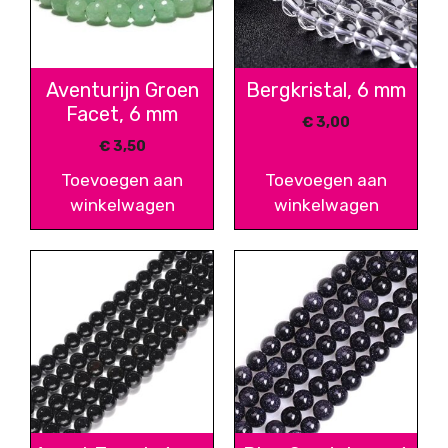
Aventurijn Groen
Bergkristal, 6 mm
Facet, 6 mm
€
3,00
€
3,50
Toevoegen aan
Toevoegen aan
winkelwagen
winkelwagen