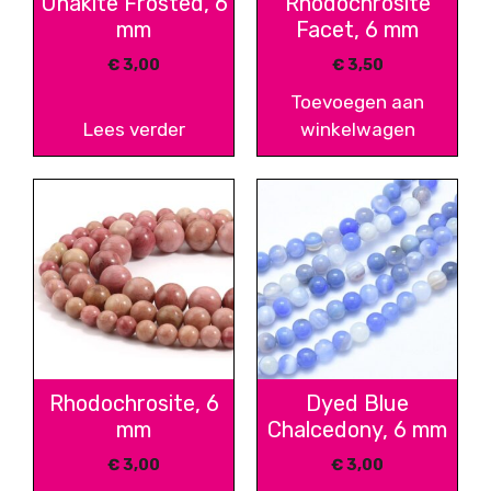
Unakite Frosted, 6
Rhodochrosite
mm
Facet, 6 mm
€
3,00
€
3,50
Toevoegen aan
Lees verder
winkelwagen
Rhodochrosite, 6
Dyed Blue
mm
Chalcedony, 6 mm
€
3,00
€
3,00