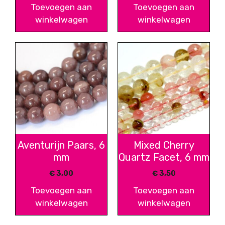
Toevoegen aan
Toevoegen aan
winkelwagen
winkelwagen
Aventurijn Paars, 6
Mixed Cherry
mm
Quartz Facet, 6 mm
€
3,00
€
3,50
Toevoegen aan
Toevoegen aan
winkelwagen
winkelwagen