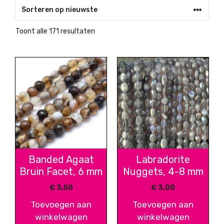
Gesorteerd
Toont alle 171 resultaten
op
nieuwste
Banded Agaat
Labradorite
Bruin Facet, 6 mm
Nuggets, 4-8 mm
€
3,50
€
3,00
Toevoegen aan
Toevoegen aan
winkelwagen
winkelwagen