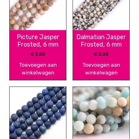
Picture Jasper
Dalmatian Jasper
Frosted, 6 mm
Frosted, 6 mm
€
3,00
€
3,00
Toevoegen aan
Toevoegen aan
winkelwagen
winkelwagen