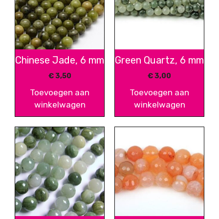
Chinese Jade, 6 mm
Green Quartz, 6 mm
€
3,50
€
3,00
Toevoegen aan
Toevoegen aan
winkelwagen
winkelwagen