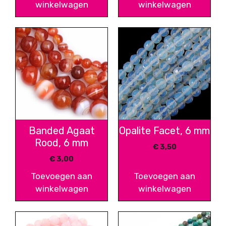
winkelwagen
winkelwagen
Banded Agaat
Opalite Facet, 6 mm
Rood, 6 mm
€
3,50
€
3,00
Toevoegen aan
Toevoegen aan
winkelwagen
winkelwagen