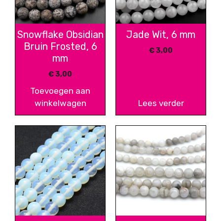
Snowflake Obsidian
Jade Wit, 6 mm
Bruin Frosted, 6
€
3,00
mm
€
3,00
Toevoegen aan
winkelwagen
Lees verder