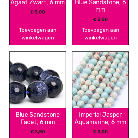
Agaat Zwart, 6 mm
Blue Sandstone, 6
mm
€
3,00
€
3,00
Toevoegen aan
Toevoegen aan
winkelwagen
winkelwagen
Blue Sandstone
Imperial Jasper
Facet, 6 mm
Aquamarine, 6 mm
€
3,50
€
3,00