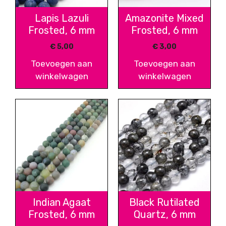
Lapis Lazuli
Amazonite Mixed
Frosted, 6 mm
Frosted, 6 mm
€
5,00
€
3,00
Toevoegen aan
Toevoegen aan
winkelwagen
winkelwagen
Indian Agaat
Black Rutilated
Frosted, 6 mm
Quartz, 6 mm