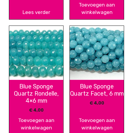
Toevoegen aan
Lees verder
winkelwagen
Blue Sponge
Blue Sponge
Quartz Rondelle,
Quartz Facet, 6 mm
4×6 mm
€
4,00
€
4,00
Toevoegen aan
Toevoegen aan
winkelwagen
winkelwagen