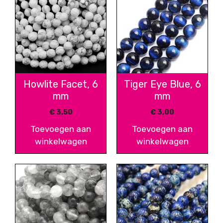
Howlite Facet, 6
Tiger Eye Blue, 6
mm
mm
€
3,50
€
3,00
Toevoegen aan
Toevoegen aan
winkelwagen
winkelwagen