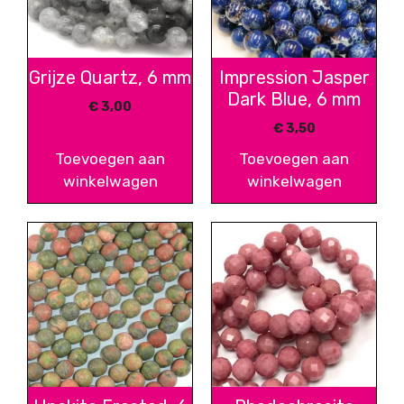
Grijze Quartz, 6 mm
Impression Jasper
Dark Blue, 6 mm
€
3,00
€
3,50
Toevoegen aan
Toevoegen aan
winkelwagen
winkelwagen