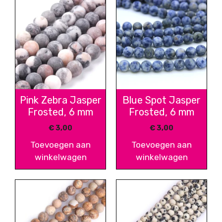
Pink Zebra Jasper
Blue Spot Jasper
Frosted, 6 mm
Frosted, 6 mm
€
3,00
€
3,00
Toevoegen aan
Toevoegen aan
winkelwagen
winkelwagen