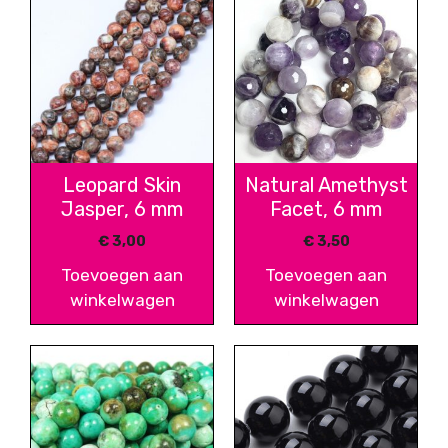
Leopard Skin
Natural Amethyst
Jasper, 6 mm
Facet, 6 mm
€
3,00
€
3,50
Toevoegen aan
Toevoegen aan
winkelwagen
winkelwagen