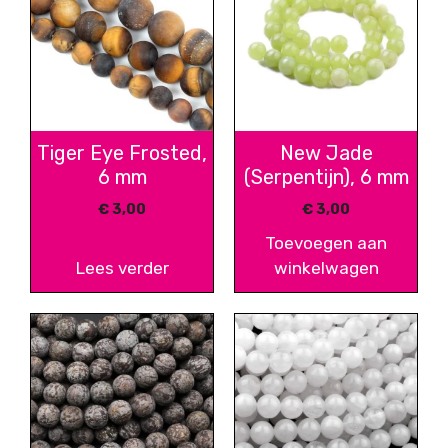
Tiger Eye Frosted,
New Jade
6 mm
(Serpentijn), 6 mm
€
3,00
€
3,00
Toevoegen aan
Lees verder
winkelwagen