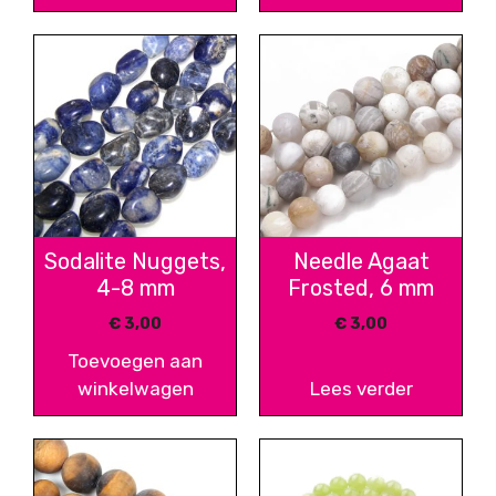
Sodalite Nuggets,
Needle Agaat
4-8 mm
Frosted, 6 mm
€
3,00
€
3,00
Toevoegen aan
winkelwagen
Lees verder