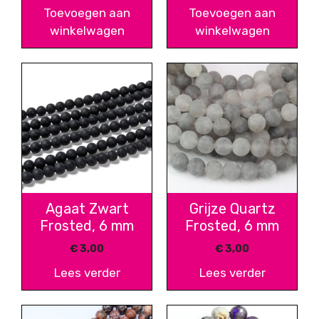
Toevoegen aan
Toevoegen aan
winkelwagen
winkelwagen
Agaat Zwart
Grijze Quartz
Frosted, 6 mm
Frosted, 6 mm
€
3,00
€
3,00
Lees verder
Lees verder