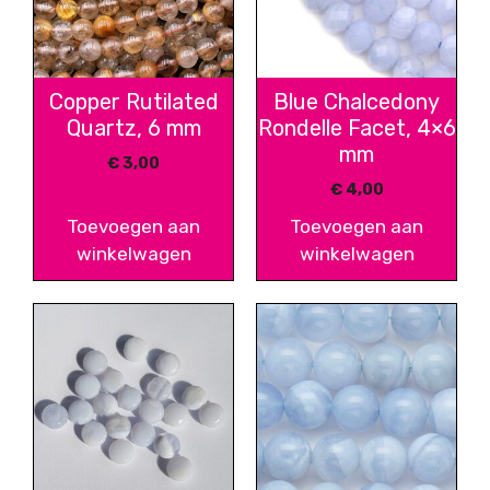
Copper Rutilated
Blue Chalcedony
Quartz, 6 mm
Rondelle Facet, 4×6
mm
€
3,00
€
4,00
Toevoegen aan
Toevoegen aan
winkelwagen
winkelwagen