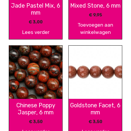
Jade Pastel Mix, 6
Mixed Stone, 6 mm
mm
€
9,95
€
3,00
Toevoegen aan
Lees verder
winkelwagen
Chinese Poppy
Goldstone Facet, 6
Jasper, 6 mm
mm
€
3,50
€
3,50