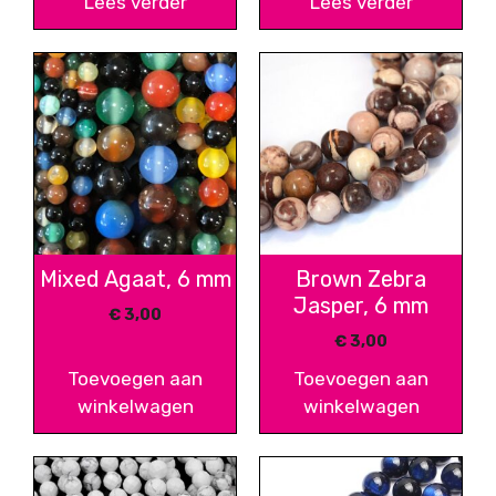
Lees verder
Lees verder
Mixed Agaat, 6 mm
Brown Zebra
Jasper, 6 mm
€
3,00
€
3,00
Toevoegen aan
Toevoegen aan
winkelwagen
winkelwagen