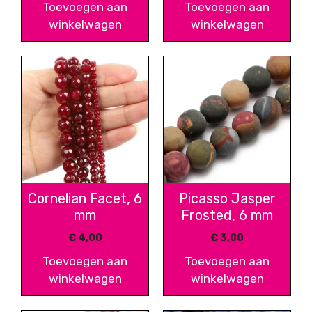
Toevoegen aan
Toevoegen aan
winkelwagen
winkelwagen
Cornelian Facet, 6
Picasso Jasper
mm
Frosted, 6 mm
€
4,00
€
3,00
Toevoegen aan
Toevoegen aan
winkelwagen
winkelwagen