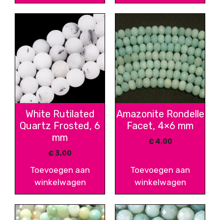
White Rutilated
Amazonite Rondelle
Quartz Frosted, 6
Facet, 4×6 mm
mm
€
4,00
€
3,00
Toevoegen aan
Toevoegen aan
winkelwagen
winkelwagen