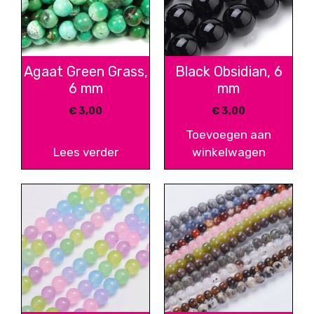
Agaat Green Grass,
Black Obsidian, 6
6 mm
mm
€
3,00
€
3,00
Toevoegen aan
Lees verder
winkelwagen