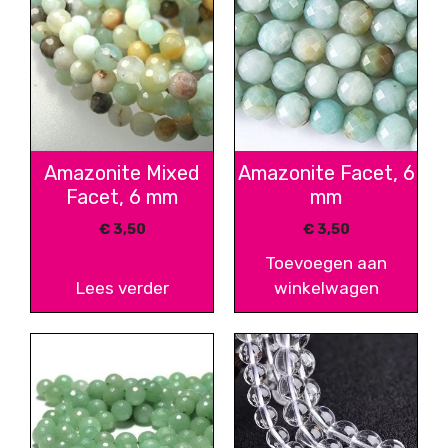
Amazonite Mixed
Amazonite Facet, 6
Facet, 6 mm
mm
€
3,50
€
3,50
Toevoegen aan
Lees verder
winkelwagen