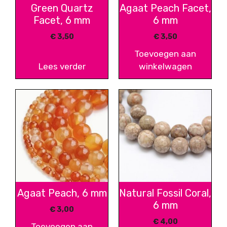
Green Quartz
Agaat Peach Facet,
Facet, 6 mm
6 mm
€
3,50
€
3,50
Toevoegen aan
Lees verder
winkelwagen
Agaat Peach, 6 mm
Natural Fossil Coral,
6 mm
€
3,00
€
4,00
Toevoegen aan