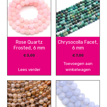
Rose Quartz
Chrysocolla Facet,
Frosted, 6 mm
6 mm
€
3,00
€
7,00
Toevoegen aan
Lees verder
winkelwagen