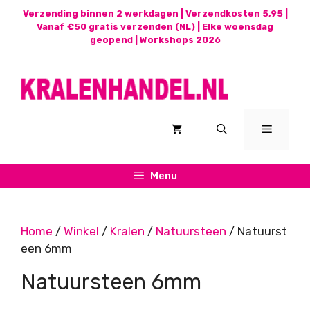
Ga
Verzending binnen 2 werkdagen | Verzendkosten 5,95 |
naar
Vanaf €50 gratis verzenden (NL) | Elke woensdag
geopend |
Workshops 2026
de
inhoud
Menu
Menu
Home
/
Winkel
/
Kralen
/
Natuursteen
/ Natuurst
een 6mm
Natuursteen 6mm