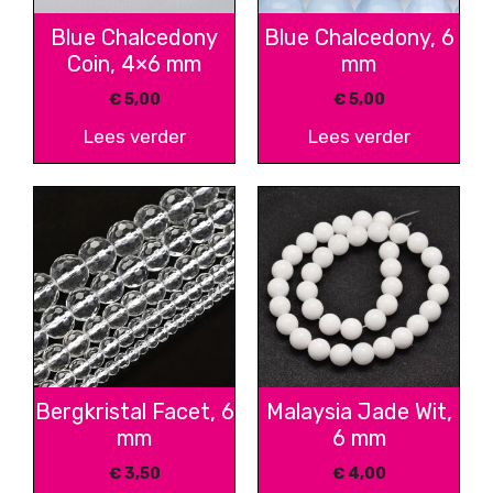
Blue Chalcedony
Blue Chalcedony, 6
Coin, 4×6 mm
mm
€
5,00
€
5,00
Lees verder
Lees verder
Bergkristal Facet, 6
Malaysia Jade Wit,
mm
6 mm
€
3,50
€
4,00