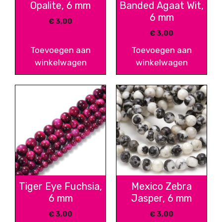
Opalite, 6 mm
Banded Agaat Wit,
6 mm
€
3,00
€
3,00
Toevoegen aan
Toevoegen aan
winkelwagen
winkelwagen
Tiger Eye Fuchsia,
Mexico Zebra
6 mm
Jasper, 6 mm
€
3,00
€
3,00