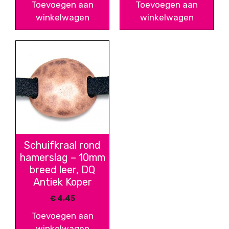
Toevoegen aan
Toevoegen aan
winkelwagen
winkelwagen
Schuifkraal rond
hamerslag – 10mm
breed leer, DQ
Antiek Koper
€
4,45
Toevoegen aan
winkelwagen