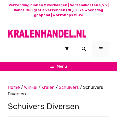
Ga
Verzending binnen 2 werkdagen | Verzendkosten 5,95 |
naar
Vanaf €50 gratis verzenden (NL) | Elke woensdag
geopend |
Workshops 2026
de
inhoud
Menu
Menu
Home
/
Winkel
/
Kralen
/
Schuivers
/ Schuivers
Diversen
Schuivers Diversen