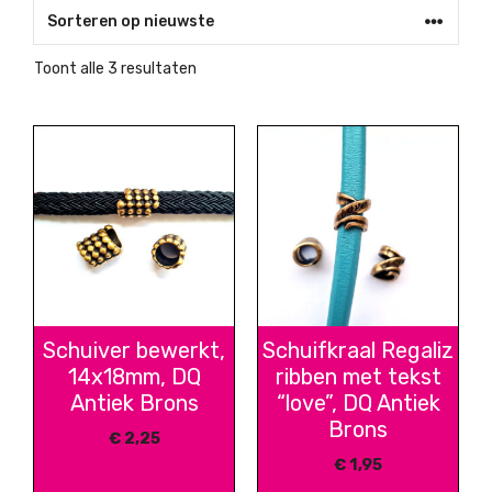
Gesorteerd
Toont alle 3 resultaten
op
nieuwste
Schuiver bewerkt,
Schuifkraal Regaliz
14x18mm, DQ
ribben met tekst
Antiek Brons
“love”, DQ Antiek
Brons
€
2,25
€
1,95