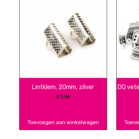
Lintklem, 20mm, zilver
DQ vete
€
1,85
Toevoegen aan winkelwagen
Toevo