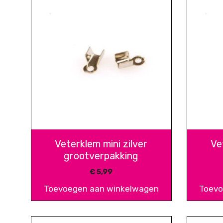
Veterklem mini zilver
Ve
grootverpakking
€
5,99
Toevoegen aan winkelwagen
Toevo