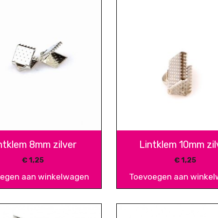
ntklem 8mm zilver
Lintklem 10mm zil
€
1,25
€
1,25
egen aan winkelwagen
Toevoegen aan winke