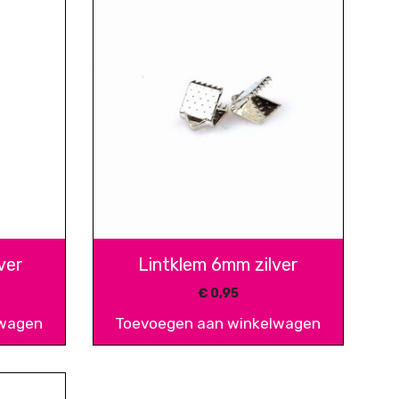
ver
Lintklem 6mm zilver
€
0,95
lwagen
Toevoegen aan winkelwagen