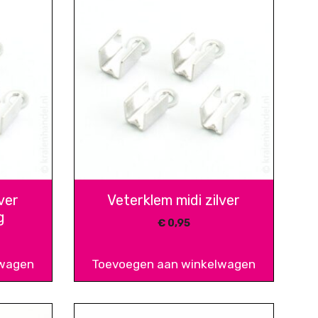
ver
Veterklem midi zilver
g
€
0,95
lwagen
Toevoegen aan winkelwagen