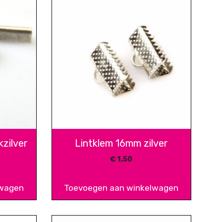
zilver
Lintklem 16mm zilver
€
1,50
lwagen
Toevoegen aan winkelwagen