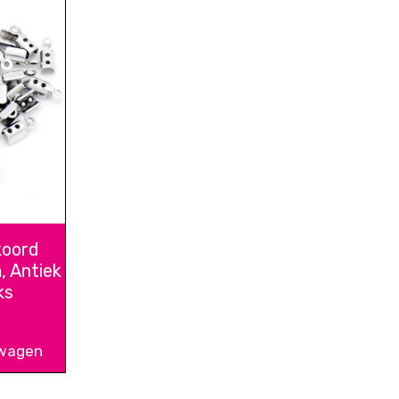
koord
 Antiek
ks
lwagen