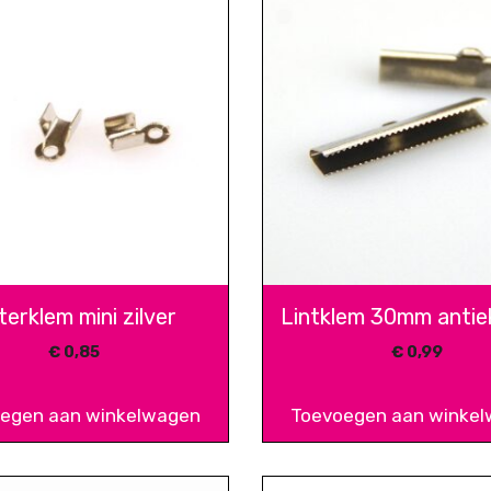
terklem mini zilver
Lintklem 30mm antiek
€
0,85
€
0,99
egen aan winkelwagen
Toevoegen aan winke