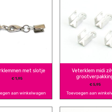
rklemmen met slotje
Veterklem midi zil
grootverpakkin
€
1,95
€
5,95
egen aan winkelwagen
Toevoegen aan winke