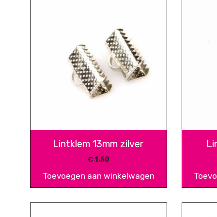
Lintklem 13mm zilver
Li
€
1,50
Toevoegen aan winkelwagen
Toevo