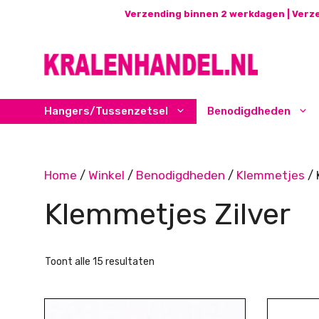
Ga
Verzending binnen 2 werkdagen | Verze
naar
de
inhoud
Hangers/Tussenzetsel
Benodigdheden
Home
/
Winkel
/
Benodigdheden
/
Klemmetjes
/ 
Klemmetjes Zilver
Gesorteerd
Toont alle 15 resultaten
op
nieuwste