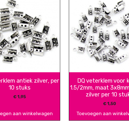
rklem antiek zilver, per
DQ veterklem voor 
10 stuks
1.5/2mm, maat 3x8mm,
zilver per 10 stu
€
1,95
€
1,50
egen aan winkelwagen
Toevoegen aan winke