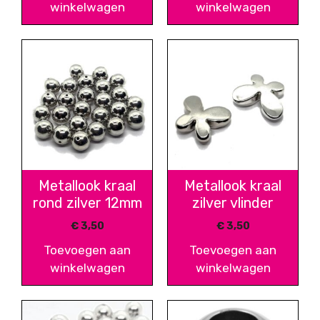
winkelwagen
winkelwagen
Metallook kraal
Metallook kraal
rond zilver 12mm
zilver vlinder
€
3,50
€
3,50
Toevoegen aan
Toevoegen aan
winkelwagen
winkelwagen