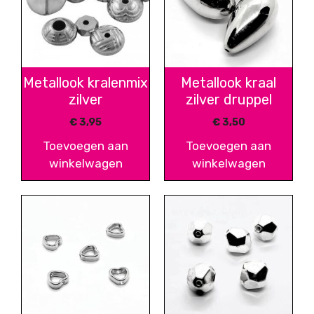
Metallook kralenmix
Metallook kraal
zilver
zilver druppel
€
3,95
€
3,50
Toevoegen aan
Toevoegen aan
winkelwagen
winkelwagen