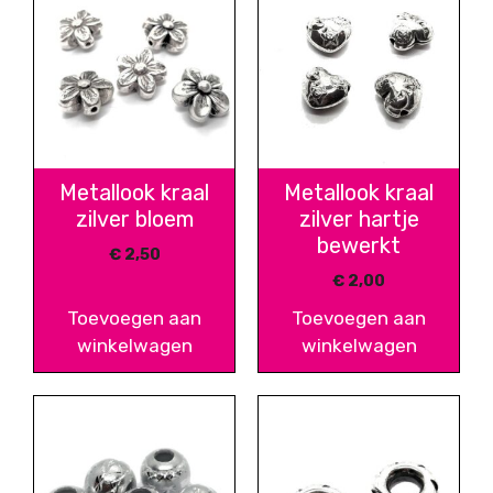
Metallook kraal
Metallook kraal
zilver bloem
zilver hartje
bewerkt
€
2,50
€
2,00
Toevoegen aan
Toevoegen aan
winkelwagen
winkelwagen