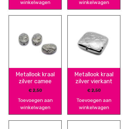
winkelwagen
winkelwagen
Metallook kraal
Metallook kraal
zilver camee
zilver vierkant
€
2,50
€
2,50
Toevoegen aan
Toevoegen aan
winkelwagen
winkelwagen