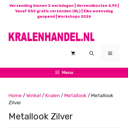
Ga
Verzending binnen 2 werkdagen | Verzendkosten 5,95 |
naar
Vanaf €50 gratis verzenden (NL) | Elke woensdag
geopend |
Workshops 2026
de
inhoud
Menu
Menu
Home
/
Winkel
/
Kralen
/
Metallook
/ Metallook
Zilver
Metallook Zilver