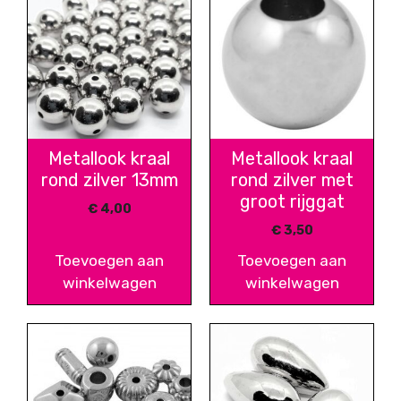
Metallook kraal
Metallook kraal
rond zilver 13mm
rond zilver met
groot rijggat
€
4,00
€
3,50
Toevoegen aan
Toevoegen aan
winkelwagen
winkelwagen