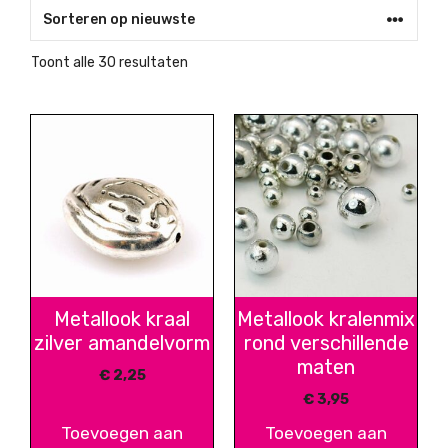
Gesorteerd
Toont alle 30 resultaten
op
nieuwste
Metallook kraal
Metallook kralenmix
zilver amandelvorm
rond verschillende
maten
€
2,25
€
3,95
Toevoegen aan
Toevoegen aan