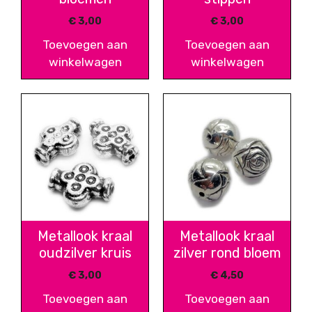
€
3,00
€
3,00
Toevoegen aan
Toevoegen aan
winkelwagen
winkelwagen
Metallook kraal
Metallook kraal
oudzilver kruis
zilver rond bloem
€
3,00
€
4,50
Toevoegen aan
Toevoegen aan