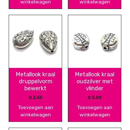
winkelwagen
winkelwagen
Metallook kraal
Metallook kraal
druppelvorm
oudzilver met
bewerkt
vlinder
€
2,50
€
3,00
Toevoegen aan
Toevoegen aan
winkelwagen
winkelwagen