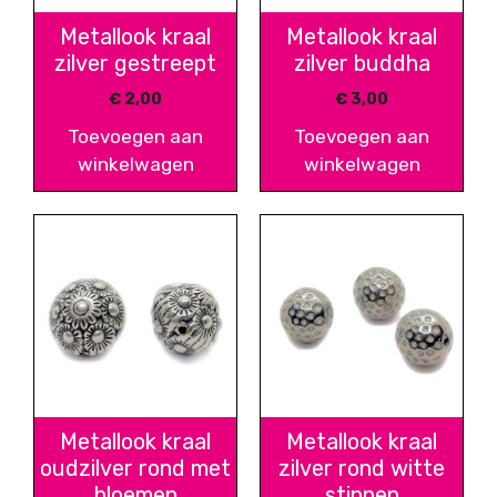
Metallook kraal
Metallook kraal
zilver gestreept
zilver buddha
€
2,00
€
3,00
Toevoegen aan
Toevoegen aan
winkelwagen
winkelwagen
Metallook kraal
Metallook kraal
oudzilver rond met
zilver rond witte
bloemen
stippen