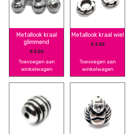
Metallook kraal
Metallook kraal wiel
glimmend
€
3,50
€
2,50
Toevoegen aan
Toevoegen aan
winkelwagen
winkelwagen