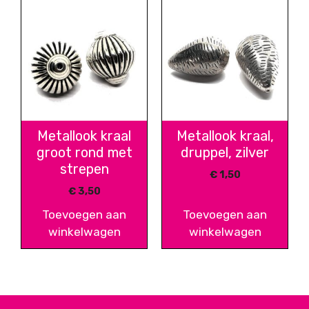
Metallook kraal
Metallook kraal,
groot rond met
druppel, zilver
strepen
€
1,50
€
3,50
Toevoegen aan
Toevoegen aan
winkelwagen
winkelwagen