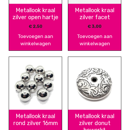
Metallook kraal
Metallook kraal
zilver open hartje
zilver facet
€
2,50
€
3,00
Toevoegen aan
Toevoegen aan
winkelwagen
winkelwagen
Metallook kraal
Metallook kraal
rond zilver 16mm
zilver donut