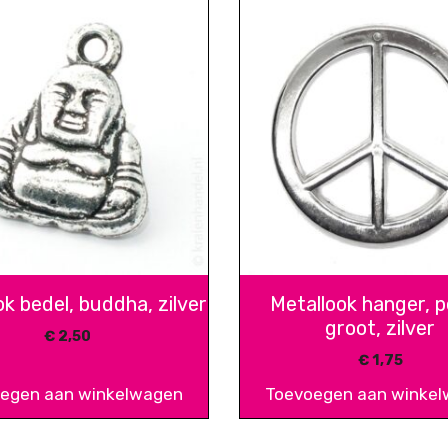
ok bedel, buddha, zilver
Metallook hanger, 
groot, zilver
€
2,50
€
1,75
egen aan winkelwagen
Toevoegen aan winke