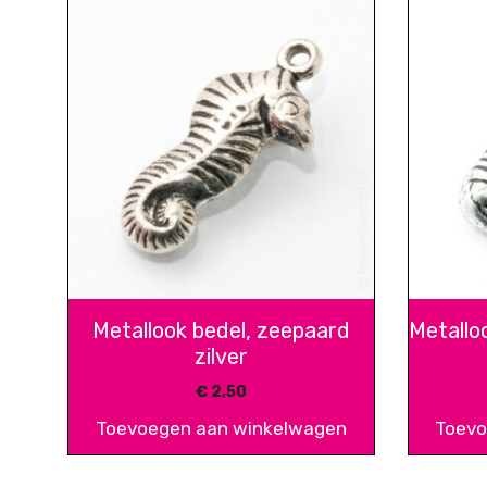
Metallook bedel, zeepaard
Metallo
zilver
€
2,50
Toevoegen aan winkelwagen
Toevo