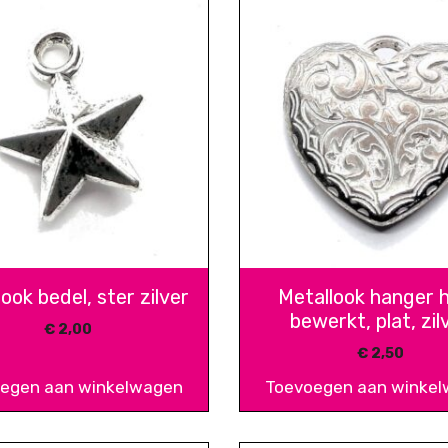
ook bedel, ster zilver
Metallook hanger h
bewerkt, plat, zil
€
2,00
€
2,50
egen aan winkelwagen
Toevoegen aan winke