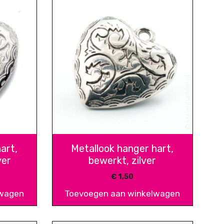
art,
Metallook hanger hart,
ver
bewerkt, zilver
€
1,50
lwagen
Toevoegen aan winkelwagen