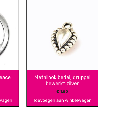
peace
Metallook bedel, druppel
bewerkt zilver
€
1,50
lwagen
Toevoegen aan winkelwagen