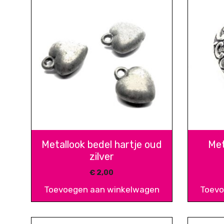
Metallook bedel hartje oud
Met
zilver
€
2,00
Toevoegen aan winkelwagen
Toevo