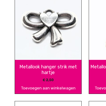
Metallook hanger strik met
Metall
hartje
€
2,50
Toevoegen aan winkelwagen
Toevo