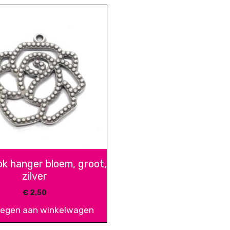
ok hanger bloem, groot,
zilver
€
2,50
egen aan winkelwagen