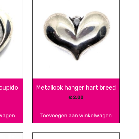
 cupido
Metallook hanger hart breed
€
2,00
lwagen
Toevoegen aan winkelwagen