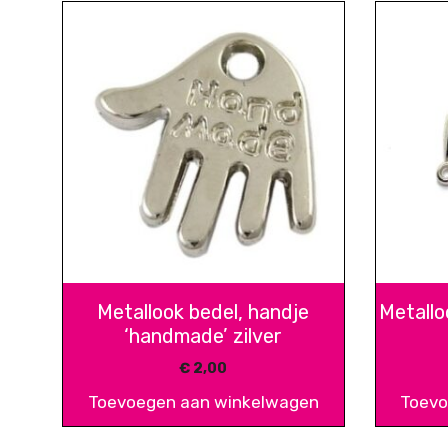
Metallook bedel, handje
Metallo
‘handmade’ zilver
€
2,00
Toevoegen aan winkelwagen
Toevo