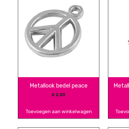
Metallook bedel peace
Metall
€
2,00
Toevoegen aan winkelwagen
Toevo