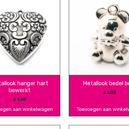
allook hanger hart
Metallook bedel b
bewerkt
€
1,00
€
1,00
egen aan winkelwagen
Toevoegen aan winke