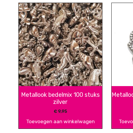
Metallook bedelmix 100 stuks
Metallo
zilver
€
9,95
Toevoegen aan winkelwagen
Toevo