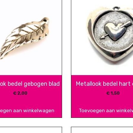
ook bedel gebogen blad
Metallook bedel hart
€
2,00
€
1,50
egen aan winkelwagen
Toevoegen aan winke