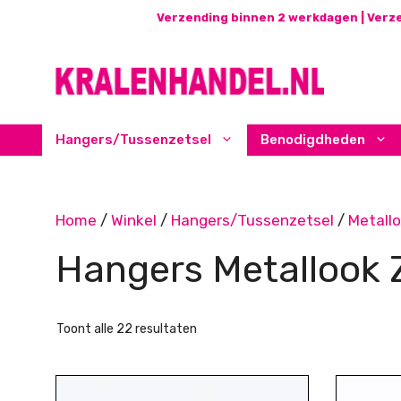
Ga
Verzending binnen 2 werkdagen | Verze
naar
de
inhoud
Hangers/Tussenzetsel
Benodigdheden
Home
/
Winkel
/
Hangers/Tussenzetsel
/
Metall
Hangers Metallook Z
Gesorteerd
Toont alle 22 resultaten
op
nieuwste