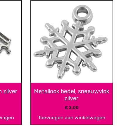
 zilver
Metallook bedel, sneeuwvlok
zilver
€
2,00
lwagen
Toevoegen aan winkelwagen