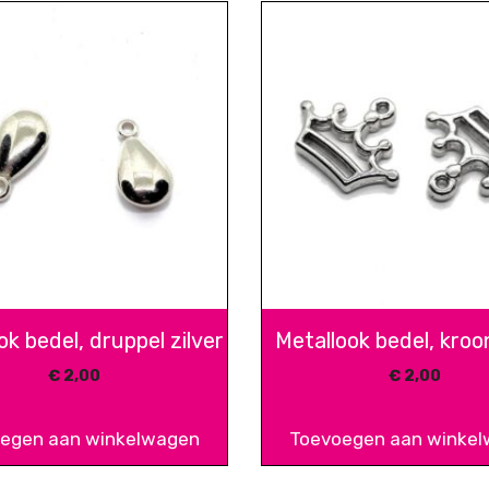
ok bedel, druppel zilver
Metallook bedel, kroon
€
2,00
€
2,00
egen aan winkelwagen
Toevoegen aan winke