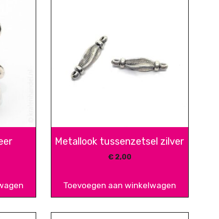
eer
Metallook tussenzetsel zilver
€
2,00
lwagen
Toevoegen aan winkelwagen