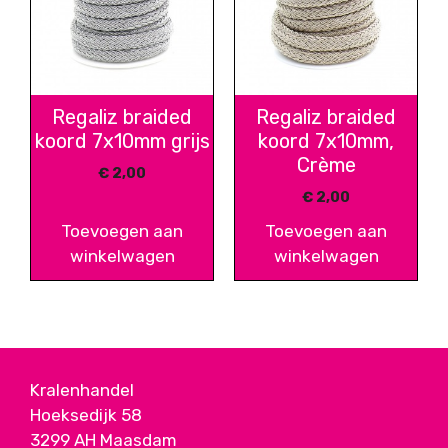
Regaliz braided
Regaliz braided
koord 7x10mm grijs
koord 7x10mm,
Crème
€
2,00
€
2,00
Toevoegen aan
Toevoegen aan
winkelwagen
winkelwagen
Kralenhandel
Hoeksedijk 58
3299 AH Maasdam