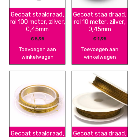
Gecoat staaldraad,
Gecoat staaldraad,
rol 100 meter, zilver,
rol 10 meter, zilver,
0,45mm
0,45mm
€
5,95
€
1,95
Toevoegen aan
Toevoegen aan
winkelwagen
winkelwagen
Gecoat staaldraad,
Gecoat staaldraad,