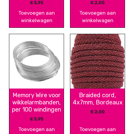
€
5,95
€
2,00
Toevoegen aan
Toevoegen aan
winkelwagen
winkelwagen
Memory Wire voor
Braided cord,
wikkelarmbanden,
4x7mm, Bordeaux
per 100 windingen
€
2,00
€
5,95
Toevoegen aan
Toevoegen aan