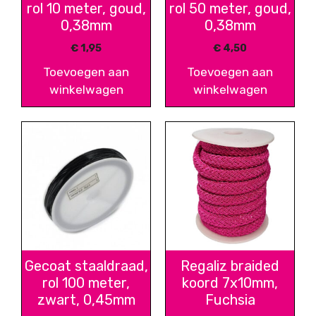
rol 10 meter, goud,
rol 50 meter, goud,
0,38mm
0,38mm
€
1,95
€
4,50
Toevoegen aan
Toevoegen aan
winkelwagen
winkelwagen
Gecoat staaldraad,
Regaliz braided
rol 100 meter,
koord 7x10mm,
zwart, 0,45mm
Fuchsia