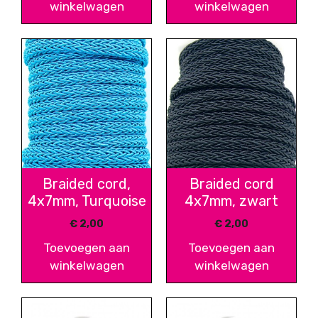
winkelwagen
winkelwagen
Braided cord,
Braided cord
4x7mm, Turquoise
4x7mm, zwart
€
2,00
€
2,00
Toevoegen aan
Toevoegen aan
winkelwagen
winkelwagen