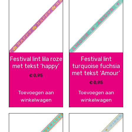
Festival lint lila roze
Festival lint
met tekst ‘happy’
turquoise fuchsia
met tekst ‘Amour’
€
0,95
€
0,95
Toevoegen aan
Toevoegen aan
winkelwagen
winkelwagen