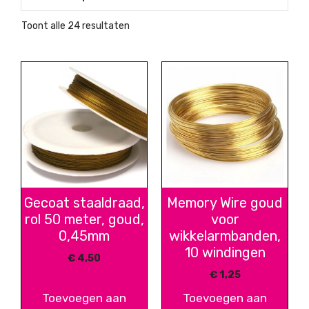
Gesorteerd
Toont alle 24 resultaten
op
nieuwste
Gecoat staaldraad,
Memory Wire goud
rol 50 meter, goud,
voor
0,45mm
wikkelarmbanden,
10 windingen
€
4,50
€
1,25
Toevoegen aan
Toevoegen aan