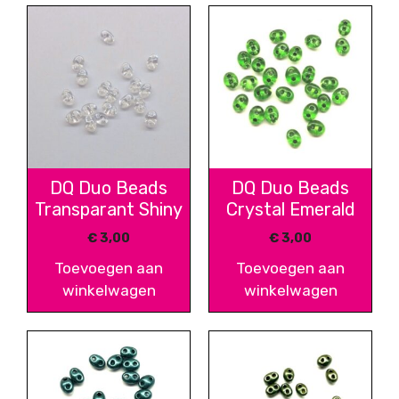
DQ Duo Beads
DQ Duo Beads
Transparant Shiny
Crystal Emerald
€
3,00
€
3,00
Toevoegen aan
Toevoegen aan
winkelwagen
winkelwagen