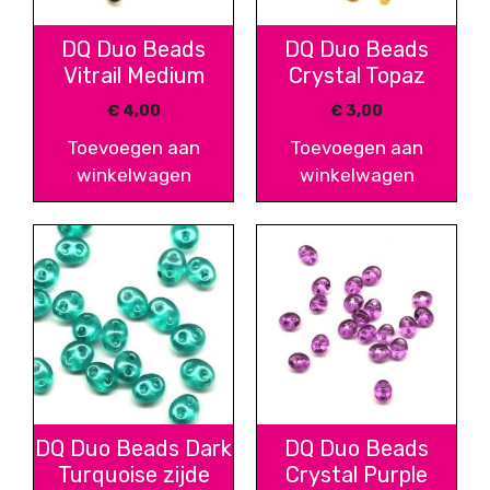
DQ Duo Beads
DQ Duo Beads
Vitrail Medium
Crystal Topaz
€
4,00
€
3,00
Toevoegen aan
Toevoegen aan
winkelwagen
winkelwagen
DQ Duo Beads Dark
DQ Duo Beads
Turquoise zijde
Crystal Purple