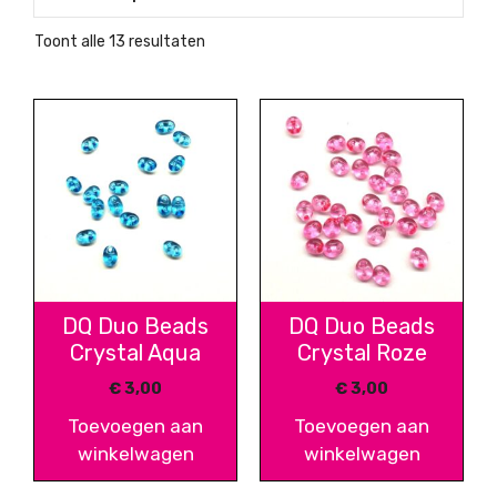
Gesorteerd
Toont alle 13 resultaten
op
nieuwste
DQ Duo Beads
DQ Duo Beads
Crystal Aqua
Crystal Roze
€
3,00
€
3,00
Toevoegen aan
Toevoegen aan
winkelwagen
winkelwagen