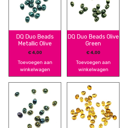
DQ Duo Beads
DQ Duo Beads Olive
Metallic Olive
Green
€
4,00
€
4,00
Toevoegen aan
Toevoegen aan
winkelwagen
winkelwagen