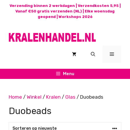
Ga
Verzending binnen 2 werkdagen | Verzendkosten 5,95 |
naar
Vanaf €50 gratis verzenden (NL) | Elke woensdag
geopend |
Workshops 2026
de
inhoud
Menu
Menu
Home
/
Winkel
/
Kralen
/
Glas
/ Duobeads
Duobeads