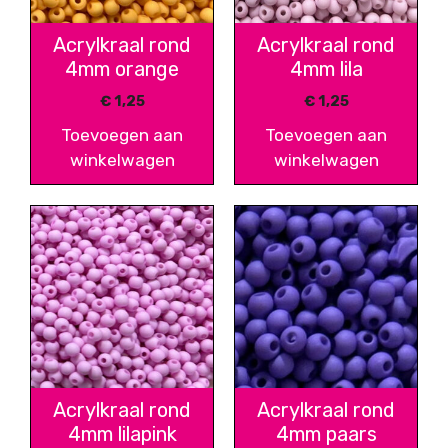
Acrylkraal rond
Acrylkraal rond
4mm orange
4mm lila
€
1,25
€
1,25
Toevoegen aan
Toevoegen aan
winkelwagen
winkelwagen
Acrylkraal rond
Acrylkraal rond
4mm lilapink
4mm paars