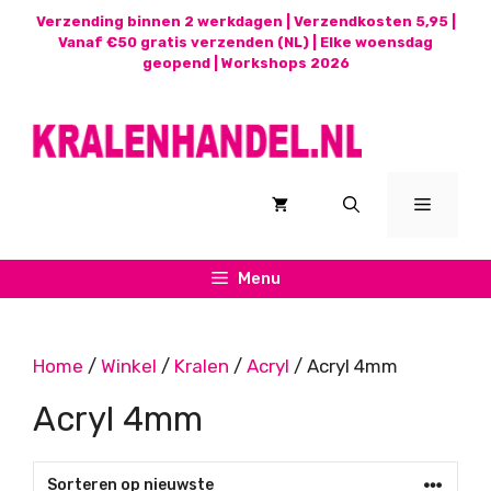
Ga
Verzending binnen 2 werkdagen | Verzendkosten 5,95 |
naar
Vanaf €50 gratis verzenden (NL) | Elke woensdag
geopend |
Workshops 2026
de
inhoud
Menu
Menu
Home
/
Winkel
/
Kralen
/
Acryl
/ Acryl 4mm
Acryl 4mm