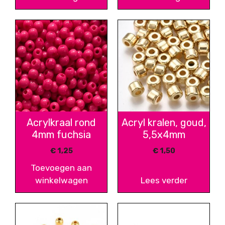
Acrylkraal rond
Acryl kralen, goud,
4mm fuchsia
5,5x4mm
€
1,25
€
1,50
Toevoegen aan
winkelwagen
Lees verder