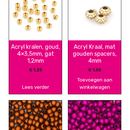
Acryl kralen, goud,
Acryl Kraal, mat
4×3,5mm, gat
gouden spacers,
1,2mm
4mm
€
1,25
€
1,50
Toevoegen aan
Lees verder
winkelwagen