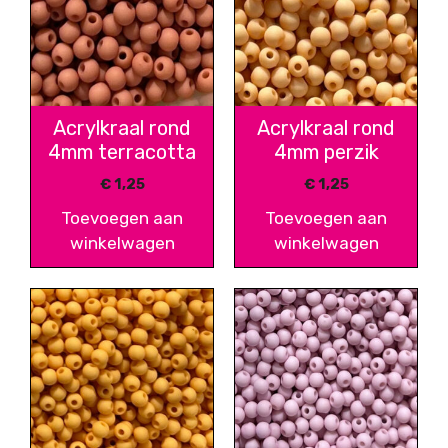
Acrylkraal rond
Acrylkraal rond
4mm terracotta
4mm perzik
€
1,25
€
1,25
Toevoegen aan
Toevoegen aan
winkelwagen
winkelwagen