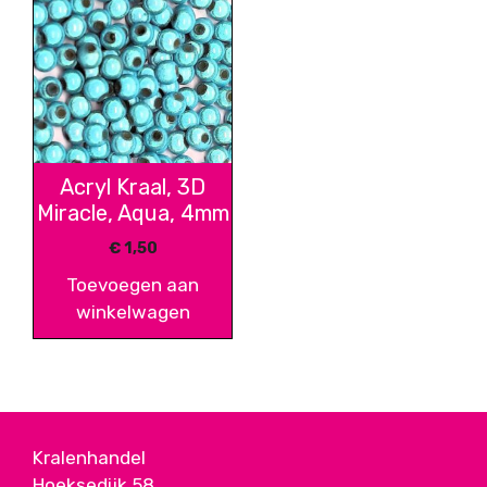
Acryl Kraal, 3D
Miracle, Aqua, 4mm
€
1,50
Toevoegen aan
winkelwagen
Kralenhandel
Hoeksedijk 58