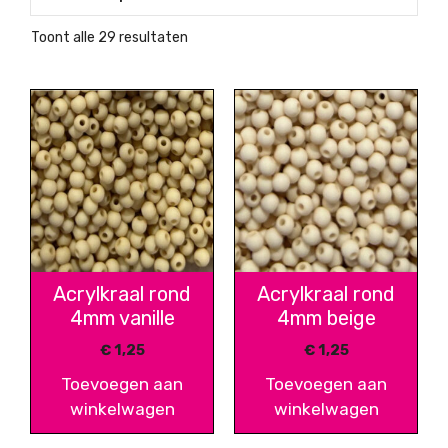
Gesorteerd
Toont alle 29 resultaten
op
nieuwste
Acrylkraal rond
Acrylkraal rond
4mm vanille
4mm beige
€
1,25
€
1,25
Toevoegen aan
Toevoegen aan
winkelwagen
winkelwagen