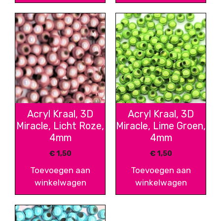
Acryl Kraal, 3D
Acryl Kraal, 3D
Miracle, Licht Roze,
Miracle, Lime Groen,
4mm
4mm
€
1,50
€
1,50
Toevoegen aan
Toevoegen aan
winkelwagen
winkelwagen