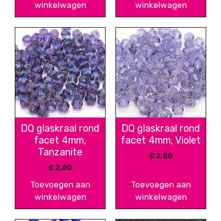
winkelwagen
winkelwagen
DQ glaskraal rond
DQ glaskraal rond
facet 4mm,
facet 4mm, Violet
Tanzanite
€
2,00
€
2,00
Toevoegen aan
Toevoegen aan
winkelwagen
winkelwagen