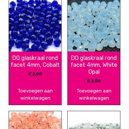
DQ glaskraal rond
DQ glaskraal rond
facet 4mm, Cobalt
facet 4mm, White
Opal
€
2,00
€
2,00
Toevoegen aan
Toevoegen aan
winkelwagen
winkelwagen