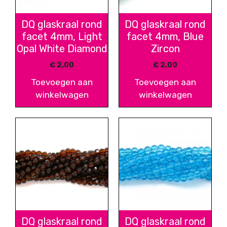
DQ glaskraal rond
DQ glaskraal rond
facet 4mm, Light
facet 4mm, Blue
Opal White Diamond
Zircon
€
2,00
€
2,00
Toevoegen aan
Toevoegen aan
winkelwagen
winkelwagen
DQ glaskraal rond
DQ glaskraal rond