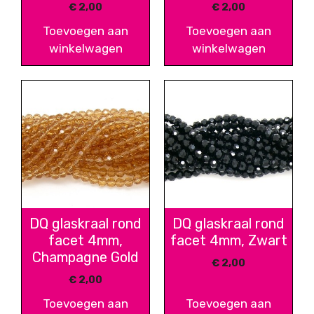
€
2,00
€
2,00
Toevoegen aan
Toevoegen aan
winkelwagen
winkelwagen
DQ glaskraal rond
DQ glaskraal rond
facet 4mm,
facet 4mm, Zwart
Champagne Gold
€
2,00
€
2,00
Toevoegen aan
Toevoegen aan