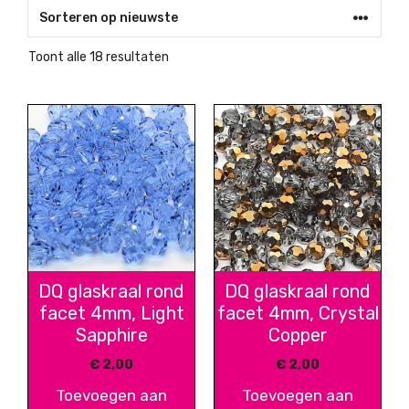
Gesorteerd
Toont alle 18 resultaten
op
nieuwste
DQ glaskraal rond
DQ glaskraal rond
facet 4mm, Light
facet 4mm, Crystal
Sapphire
Copper
€
2,00
€
2,00
Toevoegen aan
Toevoegen aan