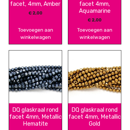
facet, 4mm, Amber
facet 4mm,
Aquamarine
€
2,00
€
2,00
Toevoegen aan
Toevoegen aan
winkelwagen
winkelwagen
DQ glaskraal rond
DQ glaskraal rond
facet 4mm, Metallic
facet 4mm, Metallic
Hematite
Gold