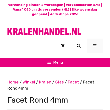
Ga
Verzending binnen 2 werkdagen | Verzendkosten 5,95 |
naar
Vanaf €50 gratis verzenden (NL) | Elke woensdag
geopend |
Workshops 2026
de
inhoud
Menu
Menu
Home
/
Winkel
/
Kralen
/
Glas
/
Facet
/ Facet
Rond 4mm
Facet Rond 4mm