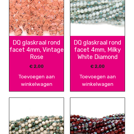
DQ glaskraal rond
DQ glaskraal rond
facet 4mm, Vintage
facet 4mm, Milky
Rose
White Diamond
€
2,00
€
2,00
Toevoegen aan
Toevoegen aan
winkelwagen
winkelwagen