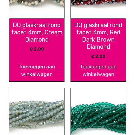
DQ glaskraal rond
DQ glaskraal rond
facet 4mm, Cream
facet 4mm, Red
Diamond
Dark Brown
Diamond
€
2,00
€
2,00
Toevoegen aan
Toevoegen aan
winkelwagen
winkelwagen