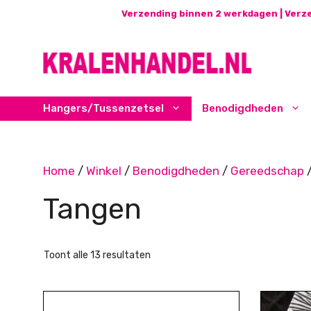
Ga
Verzending binnen 2 werkdagen | Verze
naar
de
inhoud
Hangers/Tussenzetsel
Benodigdheden
Home
/
Winkel
/
Benodigdheden
/
Gereedschap
/
Tangen
Gesorteerd
Toont alle 13 resultaten
op
nieuwste