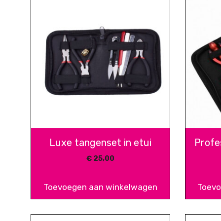
Luxe tangenset in etui
Profe
€
25,00
Toevoegen aan winkelwagen
Toevo