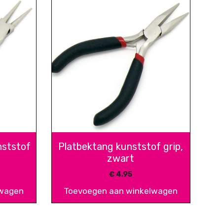
ststof
Platbektang kunststof grip,
zwart
€
4,95
lwagen
Toevoegen aan winkelwagen