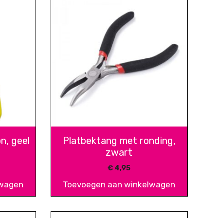
n, geel
Platbektang met ronding,
zwart
€
4,95
lwagen
Toevoegen aan winkelwagen