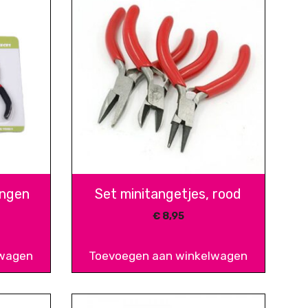
angen
Set minitangetjes, rood
€
8,95
lwagen
Toevoegen aan winkelwagen