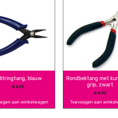
litringtang, blauw
Rondbektang met kun
grip, zwart
€
6,95
€
4,95
egen aan winkelwagen
Toevoegen aan winke