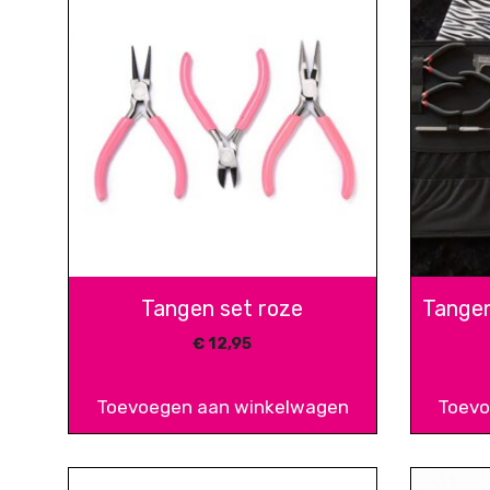
Tangen set roze
Tangen
€
12,95
Toevoegen aan winkelwagen
Toevo