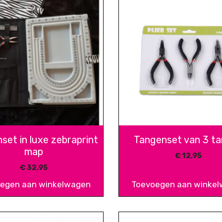
set in luxe zebraprint
Tangenset van 3 t
map
€
12,95
€
32,95
egen aan winkelwagen
Toevoegen aan winke