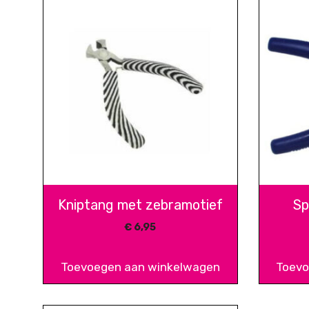
Kniptang met zebramotief
Sp
€
6,95
Toevoegen aan winkelwagen
Toevo