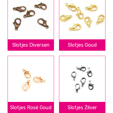
Slotjes Diversen
Slotjes Goud
Slotjes Rosé Goud
Slotjes Zilver