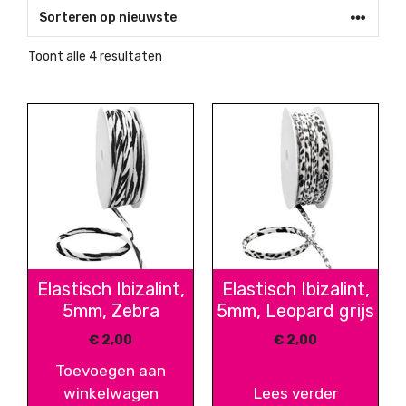
Gesorteerd
Toont alle 4 resultaten
op
nieuwste
Elastisch Ibizalint,
Elastisch Ibizalint,
5mm, Zebra
5mm, Leopard grijs
€
2,00
€
2,00
Toevoegen aan
winkelwagen
Lees verder