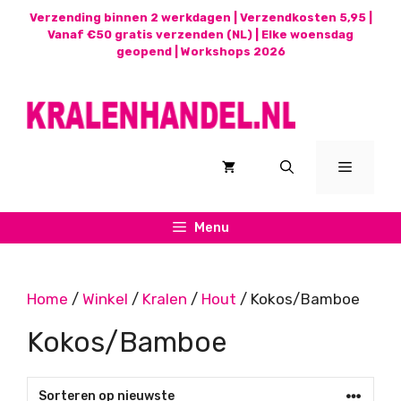
Ga
Verzending binnen 2 werkdagen | Verzendkosten 5,95 |
naar
Vanaf €50 gratis verzenden (NL) | Elke woensdag
geopend |
Workshops 2026
de
inhoud
Menu
Menu
Home
/
Winkel
/
Kralen
/
Hout
/ Kokos/Bamboe
Kokos/Bamboe