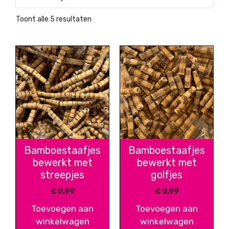
Gesorteerd
Toont alle 5 resultaten
op
nieuwste
Bamboestaafjes
Bamboestaafjes
bewerkt met
bewerkt met
streepjes
golfjes
€
0,99
€
0,99
Toevoegen aan
Toevoegen aan
winkelwagen
winkelwagen