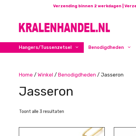
Ga
Verzending binnen 2 werkdagen | Verze
naar
de
inhoud
Hangers/Tussenzetsel
Benodigdheden
Home
/
Winkel
/
Benodigdheden
/ Jasseron
Jasseron
Gesorteerd
Toont alle 3 resultaten
op
nieuwste