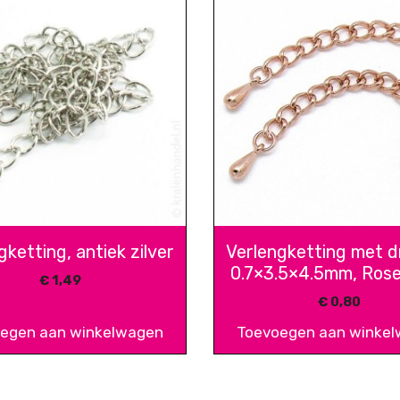
gketting, antiek zilver
Verlengketting met d
0.7×3.5×4.5mm, Ros
€
1,49
€
0,80
egen aan winkelwagen
Toevoegen aan winke