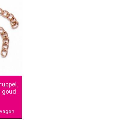
ruppel,
e goud
lwagen