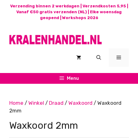
Ga
Verzending binnen 2 werkdagen | Verzendkosten 5,95 |
naar
Vanaf €50 gratis verzenden (NL) | Elke woensdag
geopend |
Workshops 2026
de
inhoud
Menu
Menu
Home
/
Winkel
/
Draad
/
Waxkoord
/ Waxkoord
2mm
Waxkoord 2mm