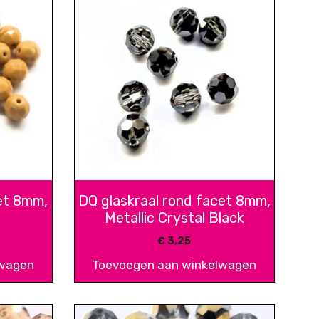
et 8mm,
DQ glaskraal rond facet 8mm,
Metallic Crystal Black
€
3,25
lwagen
Toevoegen aan winkelwagen