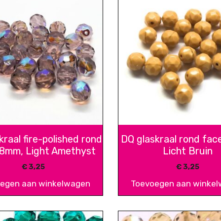
kraal fire-polished rond
DQ glaskraal rond fac
 8mm, Light Amethyst
Licht Bruin
€
3,25
€
3,25
egen aan winkelwagen
Toevoegen aan winke