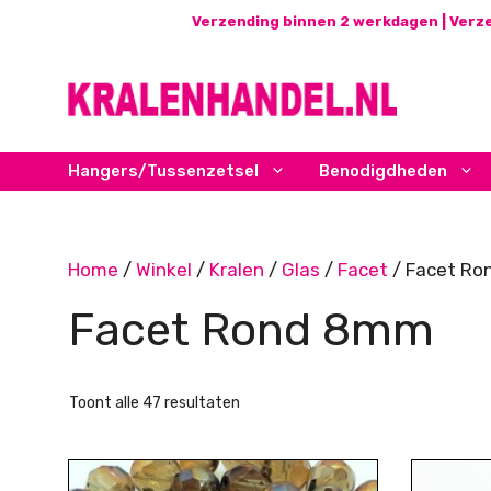
Ga
Verzending binnen 2 werkdagen | Verze
naar
de
inhoud
Hangers/Tussenzetsel
Benodigdheden
Home
/
Winkel
/
Kralen
/
Glas
/
Facet
/ Facet R
Facet Rond 8mm
Gesorteerd
Toont alle 47 resultaten
op
nieuwste