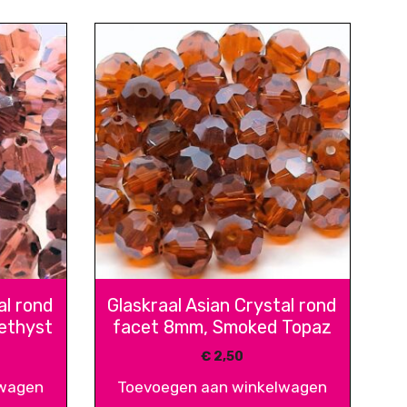
al rond
Glaskraal Asian Crystal rond
ethyst
facet 8mm, Smoked Topaz
€
2,50
lwagen
Toevoegen aan winkelwagen