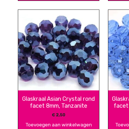
Glaskraal Asian Crystal rond
Glaskr
facet 8mm, Tanzanite
facet
€
2,50
Toevoegen aan winkelwagen
Toevo