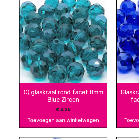
DQ glaskraal rond facet 8mm,
Glaskr
Blue Zircon
fa
€
3,25
Toevoegen aan winkelwagen
Toevo