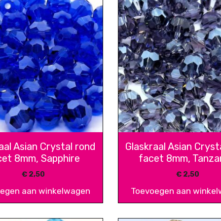
aal Asian Crystal rond
Glaskraal Asian Cryst
cet 8mm, Sapphire
facet 8mm, Tanza
€
2,50
€
2,50
egen aan winkelwagen
Toevoegen aan winke