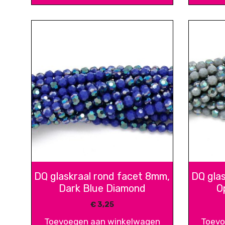
DQ glaskraal rond facet 8mm,
DQ gla
Dark Blue Diamond
O
€
3,25
Toevoegen aan winkelwagen
Toevo