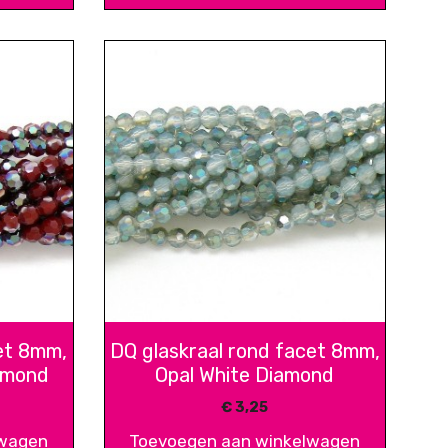
et 8mm,
DQ glaskraal rond facet 8mm,
amond
Opal White Diamond
€
3,25
lwagen
Toevoegen aan winkelwagen