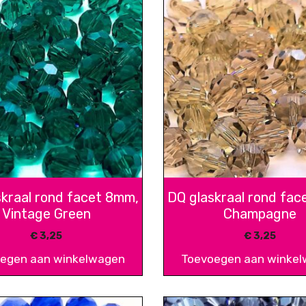
skraal rond facet 8mm,
DQ glaskraal rond fac
Vintage Green
Champagne
€
3,25
€
3,25
egen aan winkelwagen
Toevoegen aan winke