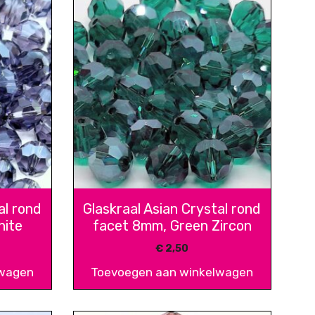
al rond
Glaskraal Asian Crystal rond
nite
facet 8mm, Green Zircon
€
2,50
lwagen
Toevoegen aan winkelwagen