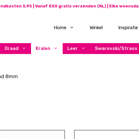
ndkosten 5,95 | Vanaf €50 gratis verzenden (NL) | Elke woensd
Home
Winkel
Inspiratie
Draad
Kralen
Leer
Swarovski/Strass
ond 8mm