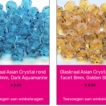
aal Asian Crystal rond
Glaskraal Asian Cryst
8mm, Dark Aquamarine
facet 8mm, Golden 
€
2,50
€
2,50
egen aan winkelwagen
Toevoegen aan winke