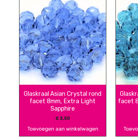
Glaskraal Asian Crystal rond
Glaskr
facet 8mm, Extra Light
facet 
Sapphire
€
2,50
Toevoegen aan winkelwagen
Toevo