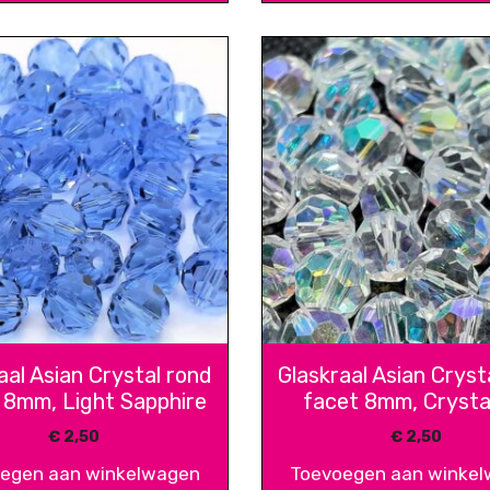
aal Asian Crystal rond
Glaskraal Asian Cryst
 8mm, Light Sapphire
facet 8mm, Crysta
€
2,50
€
2,50
egen aan winkelwagen
Toevoegen aan winke