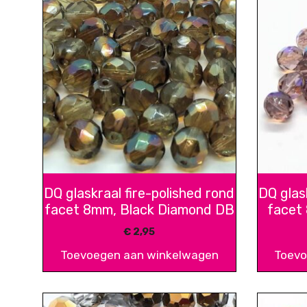
DQ glaskraal fire-polished rond
DQ glas
facet 8mm, Black Diamond DB
facet
€
2,95
Toevoegen aan winkelwagen
Toevo