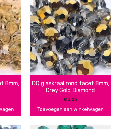
et 8mm,
DQ glaskraal rond facet 8mm,
Grey Gold Diamond
€
3,25
lwagen
Toevoegen aan winkelwagen