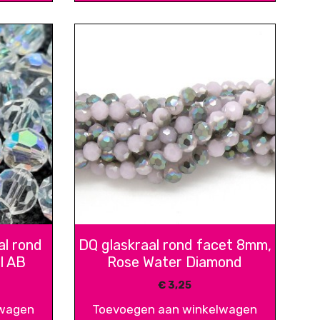
al rond
DQ glaskraal rond facet 8mm,
l AB
Rose Water Diamond
€
3,25
lwagen
Toevoegen aan winkelwagen