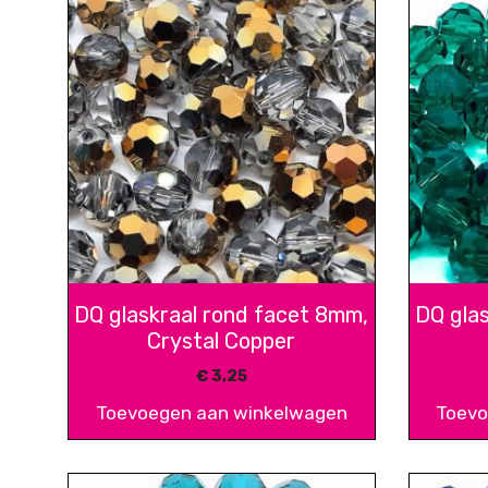
DQ glaskraal rond facet 8mm,
DQ gla
Crystal Copper
€
3,25
Toevoegen aan winkelwagen
Toevo