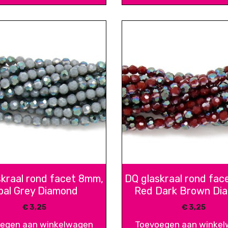
skraal rond facet 8mm,
DQ glaskraal rond fac
pal Grey Diamond
Red Dark Brown Di
€
3,25
€
3,25
egen aan winkelwagen
Toevoegen aan winke