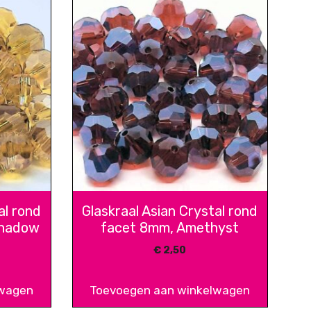
al rond
Glaskraal Asian Crystal rond
Shadow
facet 8mm, Amethyst
€
2,50
lwagen
Toevoegen aan winkelwagen