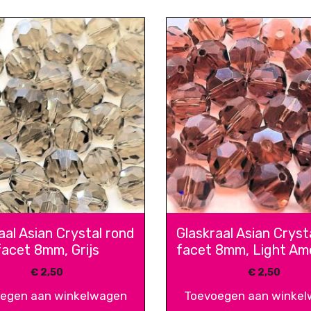
aal Asian Crystal rond
Glaskraal Asian Cryst
facet 8mm, Grijs
facet 8mm, Light Am
€
2,50
€
2,50
egen aan winkelwagen
Toevoegen aan winke