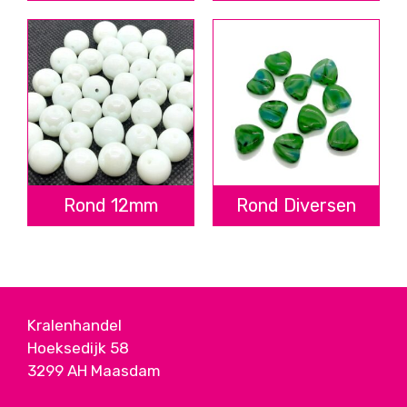
Rond 12mm
Rond Diversen
Kralenhandel
Hoeksedijk 58
3299 AH Maasdam