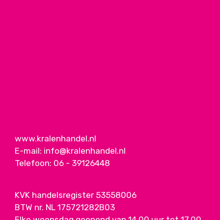
www.kralenhandel.nl
E-mail:
info@kralenhandel.nl
Telefoon:
06 - 39126448
KVK handelsregister 53558006
BTW nr. NL 175721282B03
Elke woensdag geopend van 14.00 uur tot 17.00