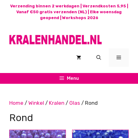
Ga
Verzending binnen 2 werkdagen | Verzendkosten 5,95 |
naar
Vanaf €50 gratis verzenden (NL) | Elke woensdag
geopend |
Workshops 2026
de
inhoud
Menu
Menu
Home
/
Winkel
/
Kralen
/
Glas
/ Rond
Rond