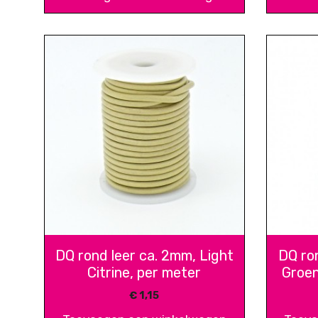
DQ rond leer ca. 2mm, Light
DQ ro
Citrine, per meter
Groen
€
1,15