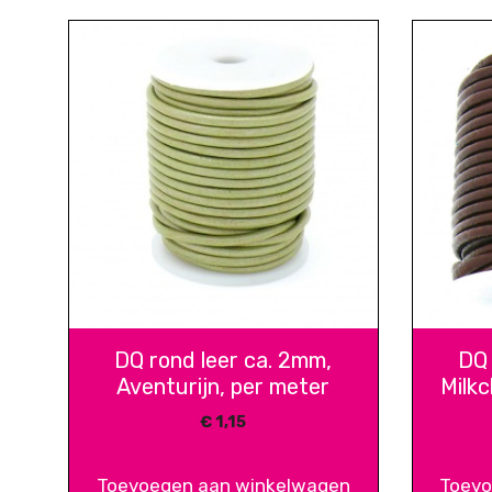
DQ rond leer ca. 2mm,
DQ 
Aventurijn, per meter
Milk
€
1,15
Toevoegen aan winkelwagen
Toevo