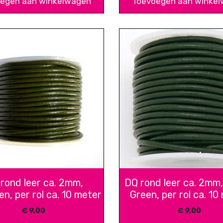
egen aan winkelwagen
Toevoegen aan winke
rond leer ca. 2mm,
DQ rond leer ca. 2mm,
en, per rol ca. 10 meter
Green, per rol ca. 10
€
9,00
€
9,00