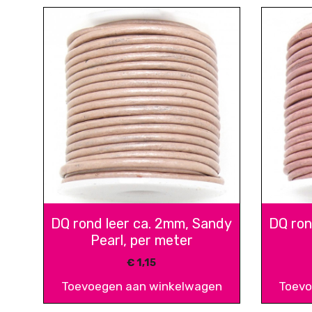
DQ rond leer ca. 2mm, Sandy
DQ ron
Pearl, per meter
€
1,15
Toevoegen aan winkelwagen
Toevo