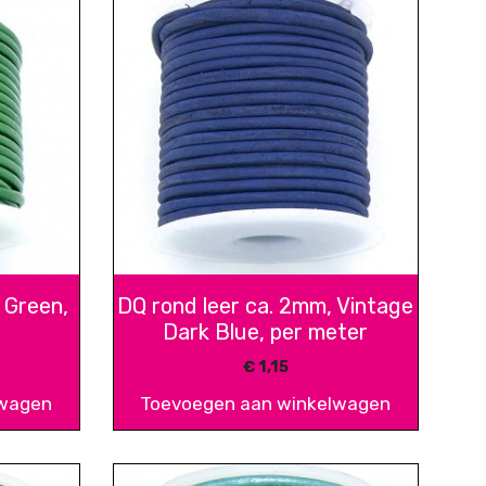
 Green,
DQ rond leer ca. 2mm, Vintage
Dark Blue, per meter
€
1,15
lwagen
Toevoegen aan winkelwagen