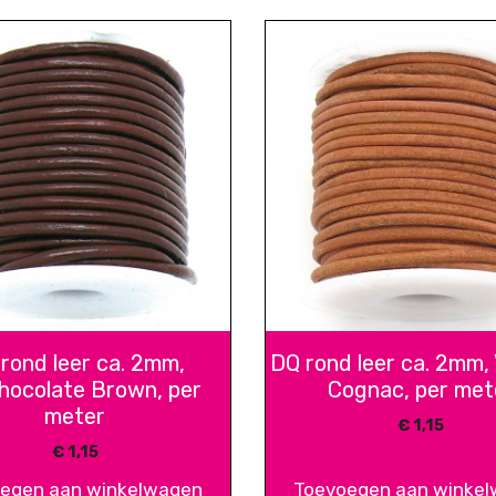
rond leer ca. 2mm,
DQ rond leer ca. 2mm,
chocolate Brown, per
Cognac, per met
meter
€
1,15
€
1,15
egen aan winkelwagen
Toevoegen aan winke