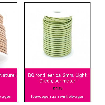
Naturel,
DQ rond leer ca. 2mm, Light
Green, per meter
€
1,15
lwagen
Toevoegen aan winkelwagen