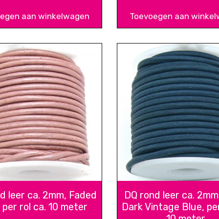
egen aan winkelwagen
Toevoegen aan winke
d leer ca. 2mm, Faded
DQ rond leer ca. 2mm
 per rol ca. 10 meter
Dark Vintage Blue, per
10 meter