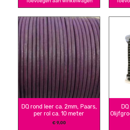
Toevoegen aan winkelwagen
Toevo
DQ rond leer ca. 2mm, Paars,
DQ 
per rol ca. 10 meter
Olijfgro
€
9,00