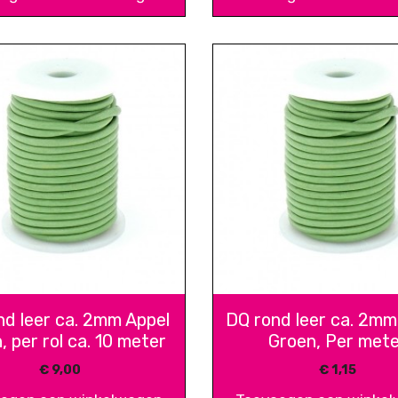
nd leer ca. 2mm Appel
DQ rond leer ca. 2mm
, per rol ca. 10 meter
Groen, Per met
€
9,00
€
1,15