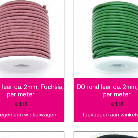
 leer ca. 2mm, Fuchsia,
DQ rond leer ca. 2mm,
per meter
per meter
€
1,15
€
1,15
egen aan winkelwagen
Toevoegen aan winke