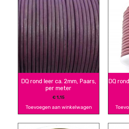
DQ rond leer ca. 2mm, Paars,
DQ rond
per meter
€
1,15
Toevoegen aan winkelwagen
Toevo