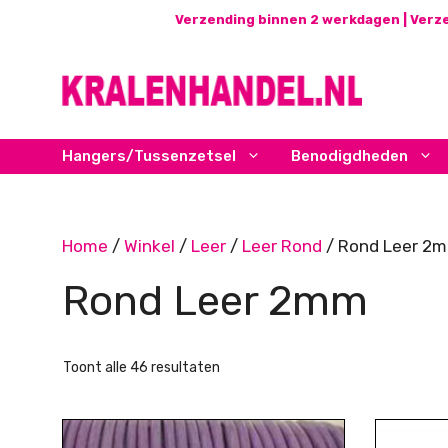
Ga
Verzending binnen 2 werkdagen | Verze
naar
de
inhoud
Hangers/Tussenzetsel
Benodigdheden
Home
/
Winkel
/
Leer
/
Leer Rond
/ Rond Leer 2
Rond Leer 2mm
Gesorteerd
Toont alle 46 resultaten
op
nieuwste