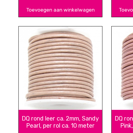
Toevoegen aan winkelwagen
Toevo
DQ rond leer ca. 2mm, Sandy
DQ ron
Pearl, per rol ca. 10 meter
Pink,