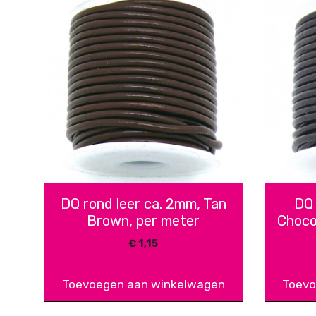
DQ rond leer ca. 2mm, Tan
DQ 
Brown, per meter
Choco
€
1,15
Toevoegen aan winkelwagen
Toevo