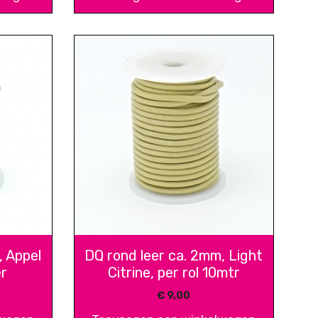
, Appel
DQ rond leer ca. 2mm, Light
er
Citrine, per rol 10mtr
€
9,00