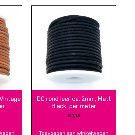
 Vintage
DQ rond leer ca. 2mm, Matt
er
Black, per meter
€
1,15
lwagen
Toevoegen aan winkelwagen