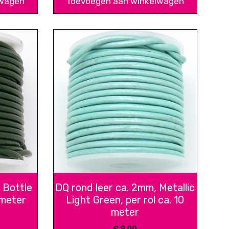
lwagen
Toevoegen aan winkelwagen
 Bottle
DQ rond leer ca. 2mm, Metallic
 meter
Light Green, per rol ca. 10
meter
€
9,00