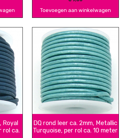
lwagen
Toevoegen aan winkelwagen
, Royal
DQ rond leer ca. 2mm, Metallic
 rol ca.
Turquoise, per rol ca. 10 meter