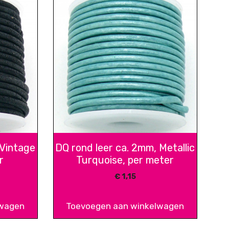
 Vintage
DQ rond leer ca. 2mm, Metallic
r
Turquoise, per meter
€
1,15
lwagen
Toevoegen aan winkelwagen