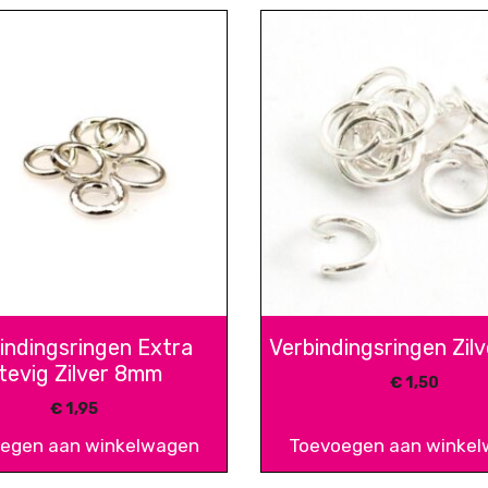
indingsringen Extra
Verbindingsringen Zil
tevig Zilver 8mm
€
1,50
€
1,95
egen aan winkelwagen
Toevoegen aan winke