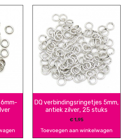
s 6mm-
DQ verbindingsringetjes 5mm,
lver
antiek zilver, 25 stuks
€
1,95
lwagen
Toevoegen aan winkelwagen