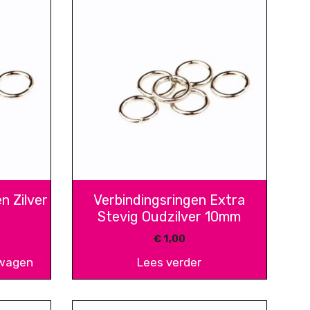
n Zilver
Verbindingsringen Extra
Stevig Oudzilver 10mm
€
1,00
lwagen
Lees verder