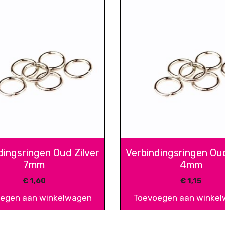
dingsringen Oud Zilver
Verbindingsringen Oud
7mm
4mm
€
1,60
€
1,15
egen aan winkelwagen
Toevoegen aan winke