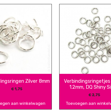
dingsringen Zilver 8mm
Verbindingsringetje
1.2mm, DQ Shiny Si
€
1,75
€
2,75
egen aan winkelwagen
Toevoegen aan winke