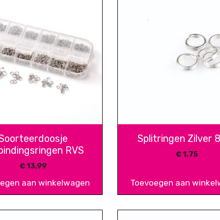
Soorteerdoosje
Splitringen Zilver
bindingsringen RVS
€
1,75
€
13,99
egen aan winkelwagen
Toevoegen aan winke