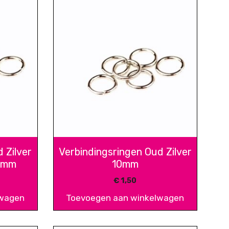
 Zilver
Verbindingsringen Oud Zilver
 8mm
10mm
€
1,50
lwagen
Toevoegen aan winkelwagen