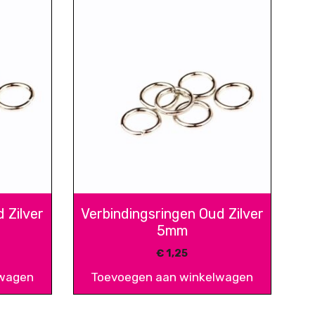
 Zilver
Verbindingsringen Oud Zilver
5mm
€
1,25
lwagen
Toevoegen aan winkelwagen