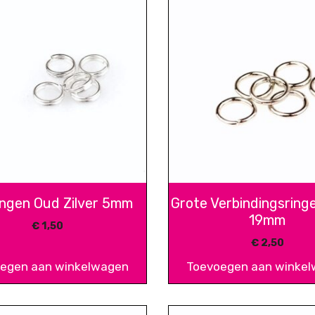
ringen Oud Zilver 5mm
Grote Verbindingsringe
19mm
€
1,50
€
2,50
egen aan winkelwagen
Toevoegen aan winke