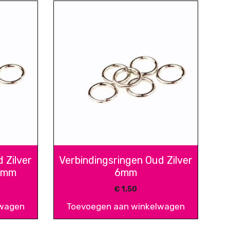
 Zilver
Verbindingsringen Oud Zilver
 6mm
6mm
€
1,50
lwagen
Toevoegen aan winkelwagen