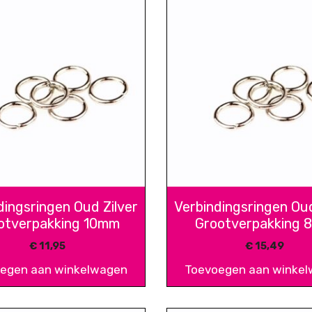
dingsringen Oud Zilver
Verbindingsringen Oud
otverpakking 10mm
Grootverpakking
€
11,95
€
15,49
egen aan winkelwagen
Toevoegen aan winke