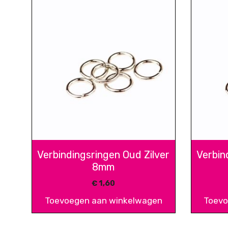
Verbindingsringen Oud Zilver
Verbin
8mm
€
1,60
Toevoegen aan winkelwagen
Toevo