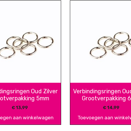
dingsringen Oud Zilver
Verbindingsringen Oud
otverpakking 5mm
Grootverpakking
€
13,99
€
14,99
egen aan winkelwagen
Toevoegen aan winke