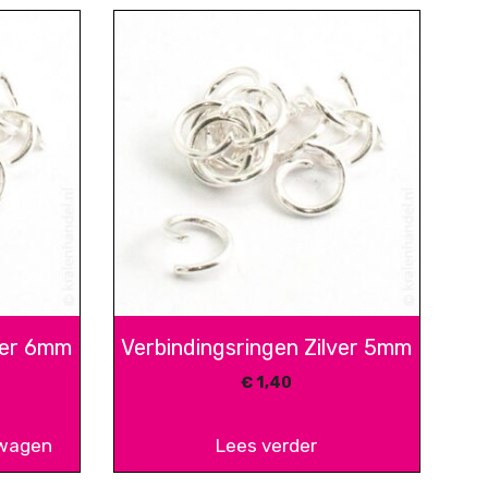
ver 6mm
Verbindingsringen Zilver 5mm
€
1,40
lwagen
Lees verder