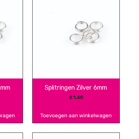
 8mm
Splitringen Zilver 6mm
€
1,60
lwagen
Toevoegen aan winkelwagen