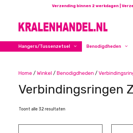
Ga
Verzending binnen 2 werkdagen | Verze
naar
de
inhoud
Hangers/Tussenzetsel
Benodigdheden
Home
/
Winkel
/
Benodigdheden
/
Verbindingsri
Verbindingsringen Z
Gesorteerd
Toont alle 32 resultaten
op
nieuwste