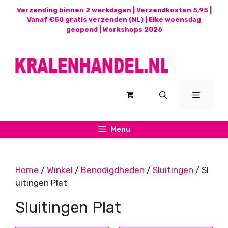
Ga
Verzending binnen 2 werkdagen | Verzendkosten 5,95 |
naar
Vanaf €50 gratis verzenden (NL) | Elke woensdag
geopend |
Workshops 2026
de
inhoud
Menu
Menu
Home
/
Winkel
/
Benodigdheden
/
Sluitingen
/ Sl
uitingen Plat
Sluitingen Plat