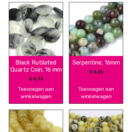
Black Rutilated
Serpentine, 16mm
Quartz Coin, 16 mm
€
6,25
€
4,75
Toevoegen aan
Toevoegen aan
winkelwagen
winkelwagen