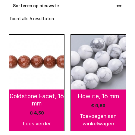
Gesorteerd
Toont alle 6 resultaten
op
nieuwste
Goldstone Facet, 16
Howlite, 16 mm
mm
€
0,80
€
4,50
Toevoegen aan
Lees verder
winkelwagen