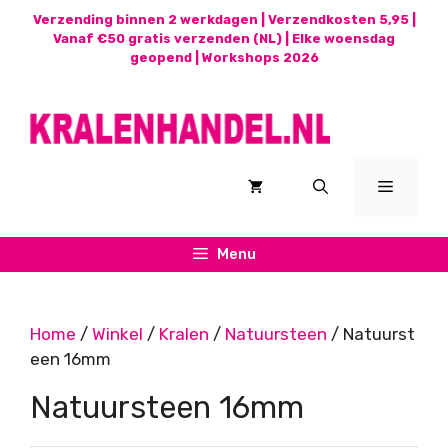
Ga
Verzending binnen 2 werkdagen | Verzendkosten 5,95 |
naar
Vanaf €50 gratis verzenden (NL) | Elke woensdag
geopend |
Workshops 2026
de
inhoud
Menu
Menu
Home
/
Winkel
/
Kralen
/
Natuursteen
/ Natuurst
een 16mm
Natuursteen 16mm