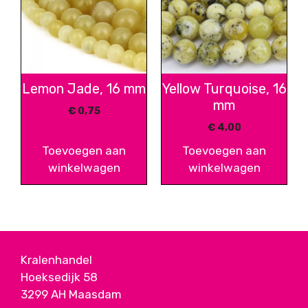
Lemon Jade, 16 mm
Yellow Turquoise, 16
mm
€
0,75
€
4,00
Toevoegen aan
Toevoegen aan
winkelwagen
winkelwagen
Kralenhandel
Hoeksedijk 58
3299 AH Maasdam