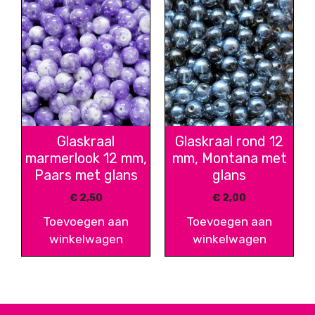
Glaskraal
Glaskraal rond 12
marmerlook 12 mm,
mm, Montana met
Paars met glans
glans
€
2,50
€
2,00
Toevoegen aan
Toevoegen aan
winkelwagen
winkelwagen