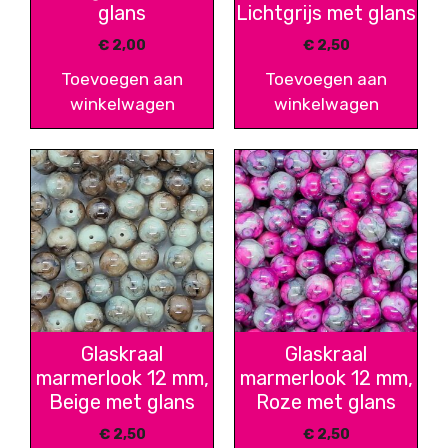
glans
Lichtgrijs met glans
€
2,00
€
2,50
Toevoegen aan
Toevoegen aan
winkelwagen
winkelwagen
Glaskraal
Glaskraal
marmerlook 12 mm,
marmerlook 12 mm,
Beige met glans
Roze met glans
€
2,50
€
2,50