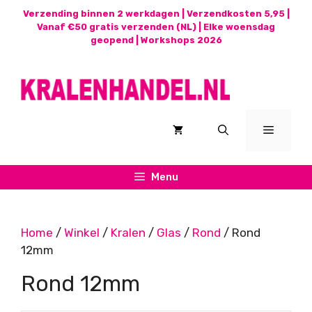
Ga
Verzending binnen 2 werkdagen | Verzendkosten 5,95 |
naar
Vanaf €50 gratis verzenden (NL) | Elke woensdag
geopend |
Workshops 2026
de
inhoud
Menu
Menu
Home
/
Winkel
/
Kralen
/
Glas
/
Rond
/ Rond
12mm
Rond 12mm