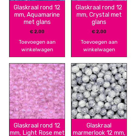
Glaskraal rond 12
Glaskraal rond 12
mm, Aquamarine
mm, Crystal met
met glans
glans
€
2,00
€
2,00
Toevoegen aan
Toevoegen aan
winkelwagen
winkelwagen
Glaskraal rond 12
Glaskraal
mm, Light Rose met
marmerlook 12 mm,