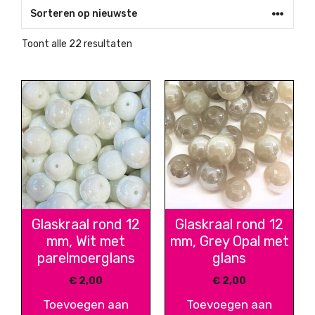
Gesorteerd
Toont alle 22 resultaten
op
nieuwste
Glaskraal rond 12
Glaskraal rond 12
mm, Wit met
mm, Grey Opal met
parelmoerglans
glans
€
2,00
€
2,00
Toevoegen aan
Toevoegen aan