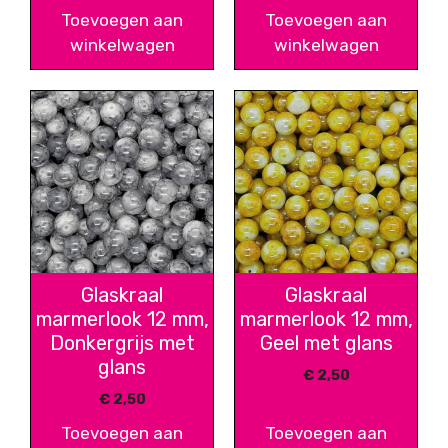
Toevoegen aan
Toevoegen aan
winkelwagen
winkelwagen
Glaskraal
Glaskraal
marmerlook 12 mm,
marmerlook 12 mm,
Donkergrijs met
Geel met glans
glans
€
2,50
€
2,50
Toevoegen aan
Toevoegen aan