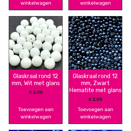
winkelwagen
winkelwagen
Glaskraal rond 12
Glaskraal rond 12
mm, Wit met glans
mm, Zwart
Hematite met glans
€
2,00
€
2,00
Toevoegen aan
Toevoegen aan
winkelwagen
winkelwagen