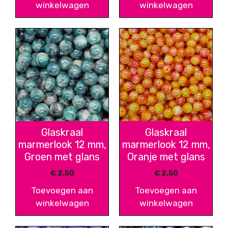
winkelwagen
winkelwagen
Glaskraal
Glaskraal
marmerlook 12 mm,
marmerlook 12 mm,
Groen met glans
Oranje met glans
€
2,50
€
2,50
Toevoegen aan
Toevoegen aan
winkelwagen
winkelwagen