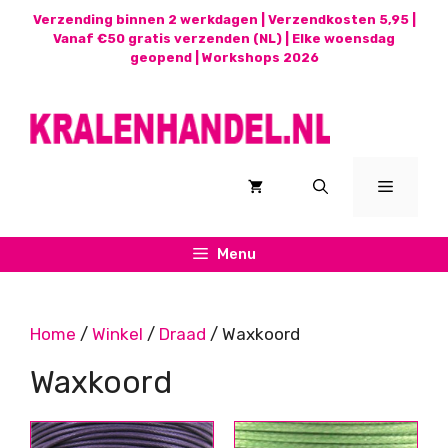
Ga
Verzending binnen 2 werkdagen | Verzendkosten 5,95 |
naar
Vanaf €50 gratis verzenden (NL) | Elke woensdag
geopend |
Workshops 2026
de
inhoud
Menu
Menu
Home
/
Winkel
/
Draad
/ Waxkoord
Waxkoord