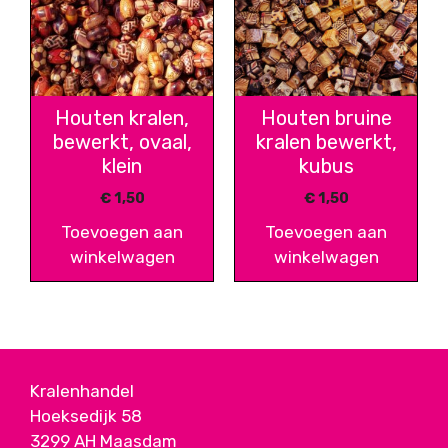
Houten kralen,
Houten bruine
bewerkt, ovaal,
kralen bewerkt,
klein
kubus
€
1,50
€
1,50
Toevoegen aan
Toevoegen aan
winkelwagen
winkelwagen
Kralenhandel
Hoeksedijk 58
3299 AH Maasdam