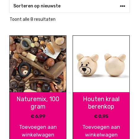
Gesorteerd
Toont alle 8 resultaten
op
nieuwste
Naturemix, 100
Houten kraal
gram
berenkop
€
6,99
€
0,95
Toevoegen aan
Toevoegen aan
winkelwagen
winkelwagen