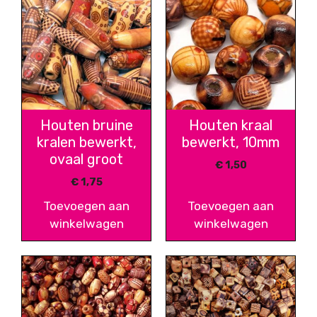
Houten bruine
Houten kraal
kralen bewerkt,
bewerkt, 10mm
ovaal groot
€
1,50
€
1,75
Toevoegen aan
Toevoegen aan
winkelwagen
winkelwagen