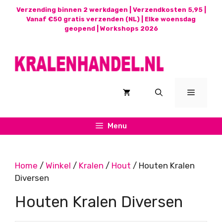
Ga
Verzending binnen 2 werkdagen | Verzendkosten 5,95 |
naar
Vanaf €50 gratis verzenden (NL) | Elke woensdag
geopend |
Workshops 2026
de
inhoud
Menu
Menu
Home
/
Winkel
/
Kralen
/
Hout
/ Houten Kralen
Diversen
Houten Kralen Diversen