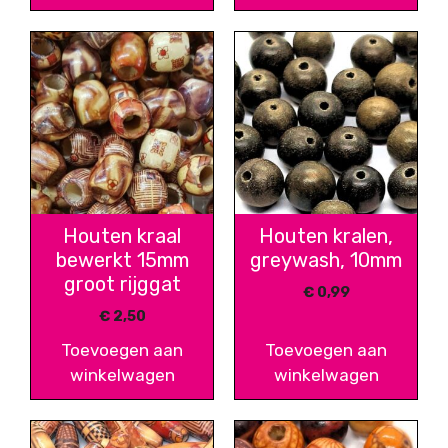
Houten kraal
Houten kralen,
bewerkt 15mm
greywash, 10mm
groot rijggat
€
0,99
€
2,50
Toevoegen aan
Toevoegen aan
winkelwagen
winkelwagen