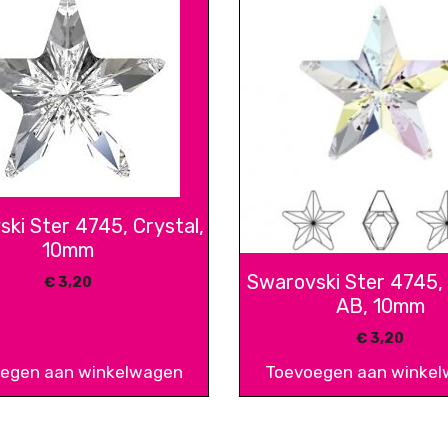
ki Ster 4745, Crystal,
10mm
Swarovski Ster 4745, 
€
3,20
AB, 10mm
€
3,20
egen aan winkelwagen
Toevoegen aan winke