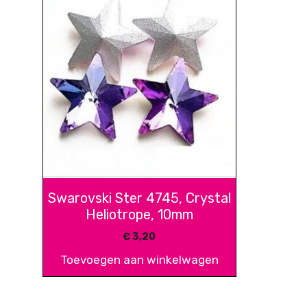
Swarovski Ster 4745, Crystal
Heliotrope, 10mm
€
3,20
Toevoegen aan winkelwagen