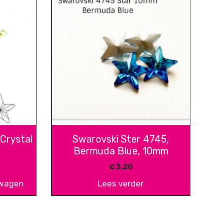
Crystal
Swarovski Ster 4745,
Bermuda Blue, 10mm
€
3,20
lwagen
Lees verder