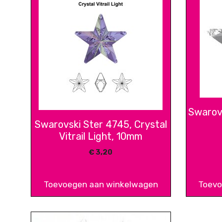
Swarovs
Swarovski Ster 4745, Crystal
Vitrail Light, 10mm
€
3,20
Toevoegen aan winkelwagen
Toevo