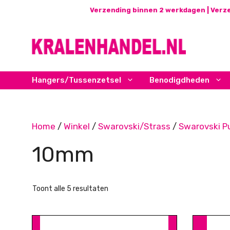
Ga
Verzending binnen 2 werkdagen | Verze
naar
de
inhoud
Hangers/Tussenzetsel
Benodigdheden
Home
/
Winkel
/
Swarovski/Strass
/
Swarovski P
10mm
Gesorteerd
Toont alle 5 resultaten
op
nieuwste