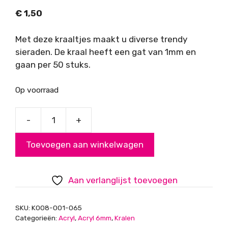
€
1,50
Met deze kraaltjes maakt u diverse trendy
sieraden. De kraal heeft een gat van 1mm en
gaan per 50 stuks.
Op voorraad
-
+
Acryl
kralen,
Toevoegen aan winkelwagen
antiek
zilvergrijs,
6mm
Aan verlanglijst toevoegen
aantal
SKU:
K008-001-065
Categorieën:
Acryl
,
Acryl 6mm
,
Kralen