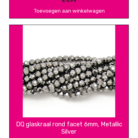
€
0,99
Toevoegen aan winkelwagen
DQ glaskraal rond facet 6mm, Metallic
Silver