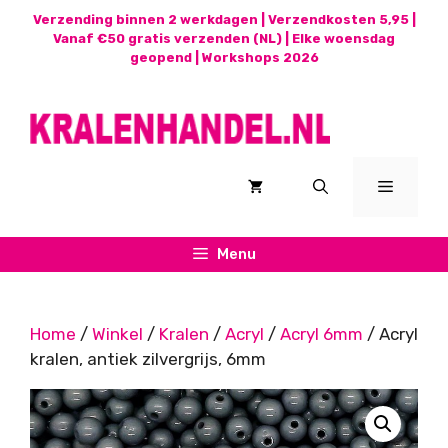
Ga
Verzending binnen 2 werkdagen | Verzendkosten 5,95 |
naar
Vanaf €50 gratis verzenden (NL) | Elke woensdag
geopend |
Workshops 2026
de
inhoud
Menu
Menu
Home
/
Winkel
/
Kralen
/
Acryl
/
Acryl 6mm
/ Acryl
kralen, antiek zilvergrijs, 6mm