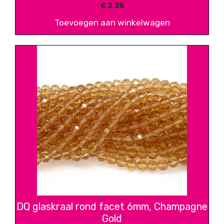
€
2,25
Toevoegen aan winkelwagen
DQ glaskraal rond facet 6mm, Champagne
Gold