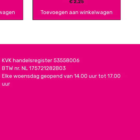
€
2,25
lwagen
Toevoegen aan winkelwagen
KVK handelsregister 53558006
BTW nr. NL 175721282B03
Elke woensdag geopend van 14.00 uur tot 17.00
uur