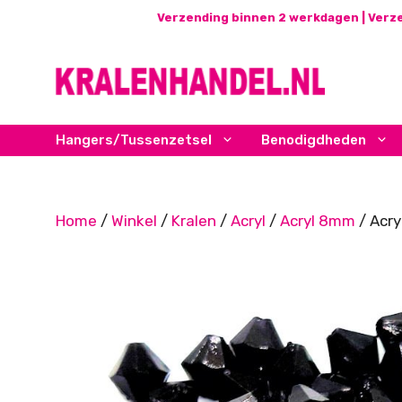
Ga
Verzending binnen 2 werkdagen | Verze
naar
de
inhoud
Hangers/Tussenzetsel
Benodigdheden
Home
/
Winkel
/
Kralen
/
Acryl
/
Acryl 8mm
/ Acry