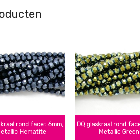
roducten
skraal rond facet 6mm,
DQ glaskraal rond fac
etallic Hematite
Metallic Green