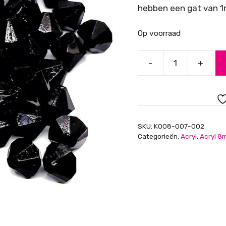
hebben een gat van 1m
Op voorraad
-
+
Acryl
kralen,
facet
geslepen,
bicone,
SKU:
K008-007-002
zwart,
Categorieën:
Acryl
,
Acryl 8
8mm
aantal