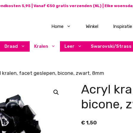
ndkosten 5,95 | Vanaf €50 gratis verzenden (NL) | Elke woensd
Home
Winkel
Inspiratie
Draad
Kralen
Leer
Swarovski/Strass
l kralen, facet geslepen, bicone, zwart, 8mm
Acryl kra
bicone, 
€
1,50