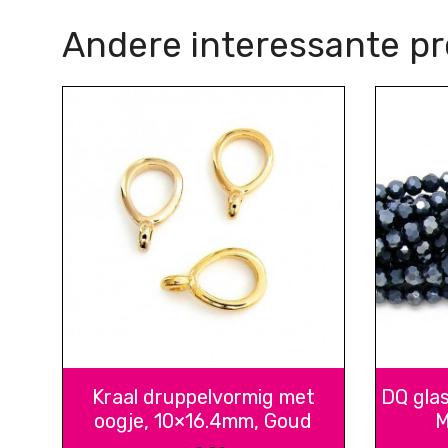
Andere interessante p
Kraal druppelvormig met
DQ gla
oogje, 10×16.4mm, Goud
M