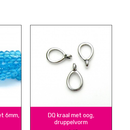
et 6mm,
DQ kraal met oog,
druppelvorm