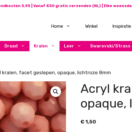
ndkosten 5,95 | Vanaf €50 gratis verzenden (NL) | Elke woensd
Home
Winkel
Inspiratie
Draad
Kralen
Leer
Swarovski/Strass
l kralen, facet geslepen, opaque, lichtroze 8mm
Acryl kra
opaque, 
€
1,50