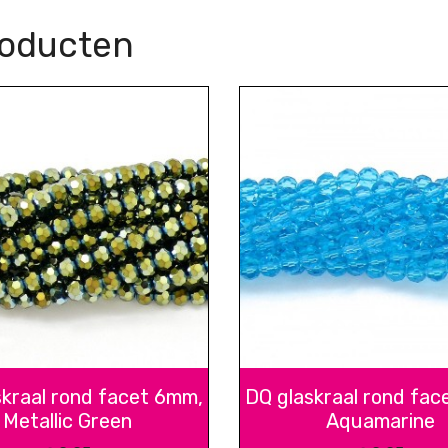
roducten
skraal rond facet 6mm,
DQ glaskraal rond fac
Metallic Green
Aquamarine