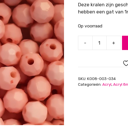
Deze kralen zijn gesc
hebben een gat van 1m
Op voorraad
-
+
Acryl
kralen,
facet
geslepen,
opaque,
SKU:
K008-003-034
lichtroze
Categorieën:
Acryl
,
Acryl 8
8mm
aantal