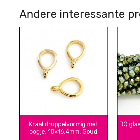
Andere interessante p
Kraal druppelvormig met
DQ gla
oogje, 10×16.4mm, Goud