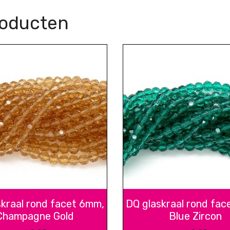
roducten
skraal rond facet 6mm,
DQ glaskraal rond fac
Champagne Gold
Blue Zircon