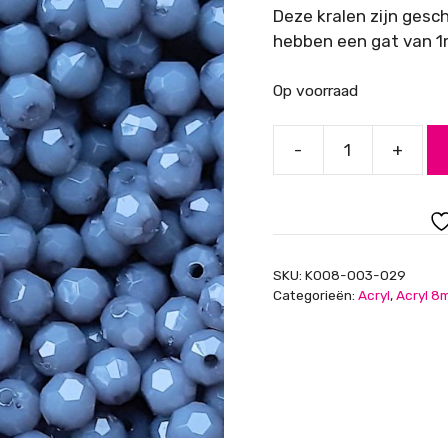
Deze kralen zijn gesc
hebben een gat van 1m
Op voorraad
-
+
Acryl
kralen,
facet
geslepen,
semi
SKU:
K008-003-029
opaque,
Categorieën:
Acryl
,
Acryl 8
grijs,
8mm
aantal