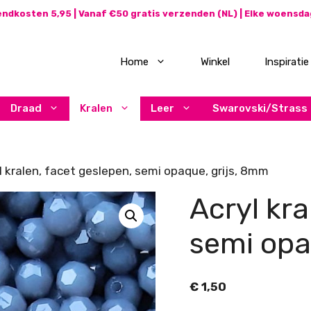
ndkosten 5,95 | Vanaf €50 gratis verzenden (NL) | Elke woensd
Home
Winkel
Inspiratie
Draad
Kralen
Leer
Swarovski/Strass
l kralen, facet geslepen, semi opaque, grijs, 8mm
Acryl kra
semi opa
€
1,50