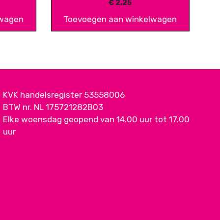
€
2,25
lwagen
Toevoegen aan winkelwagen
KVK handelsregister 53558006
BTW nr. NL 175721282B03
Elke woensdag geopend van 14.00 uur tot 17.00
uur