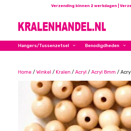
Ga
Verzending binnen 2 werkdagen | Verze
naar
de
inhoud
Hangers/Tussenzetsel
Benodigdheden
Home
/
Winkel
/
Kralen
/
Acryl
/
Acryl 8mm
/ Acry