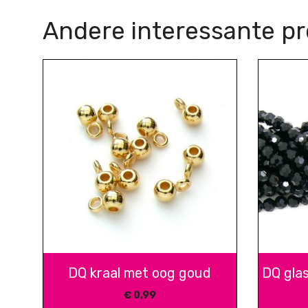
Andere interessante p
DQ kraal met oog goud
DQ gla
€
0,99