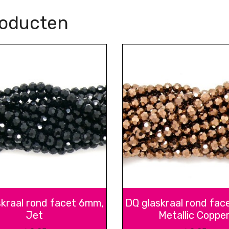
roducten
skraal rond facet 6mm,
DQ glaskraal rond fac
Jet
Metallic Coppe