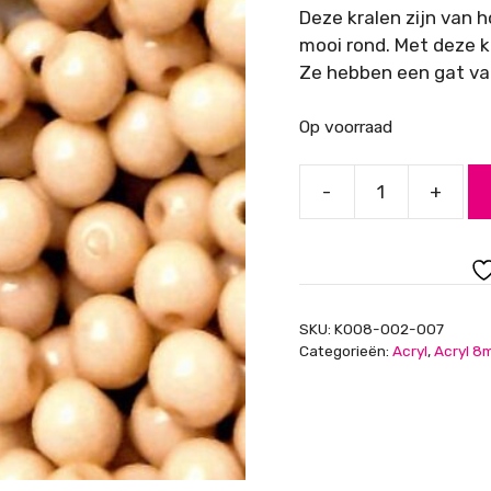
Deze kralen zijn van h
mooi rond. Met deze k
Ze hebben een gat van
Op voorraad
-
+
Acryl
kralen,
opaque,
creme,
8mm
SKU:
K008-002-007
aantal
Categorieën:
Acryl
,
Acryl 8