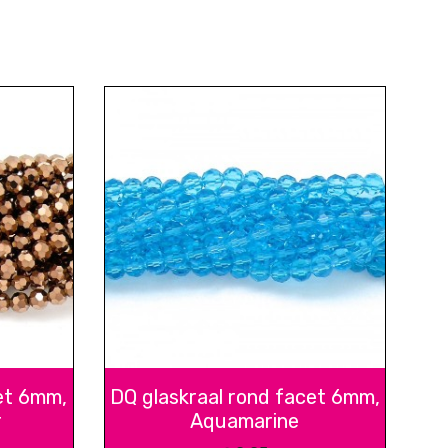
et 6mm,
DQ glaskraal rond facet 6mm,
r
Aquamarine