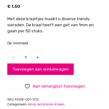
€
1,50
Met deze kraaltjes maakt u diverse trendy
sieraden. De kraal heeft een gat van 1mm en
gaan per 50 stuks.
Op voorraad
-
+
Acryl
kralen,
Toevoegen aan winkelwagen
paars
AB
glans,
Aan verlanglijst toevoegen
6mm
aantal
SKU:
K008-001-072
Categorieën:
Acryl
,
Acryl 6mm
,
Kralen