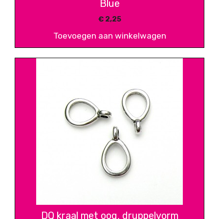
Blue
€
2,25
Toevoegen aan winkelwagen
DQ kraal met oog, druppelvorm