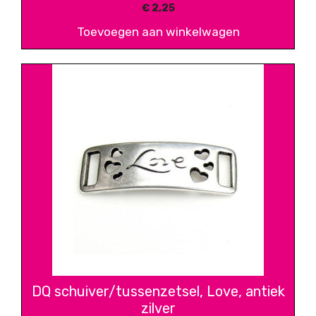
€
2,25
Toevoegen aan winkelwagen
DQ schuiver/tussenzetsel, Love, antiek
zilver