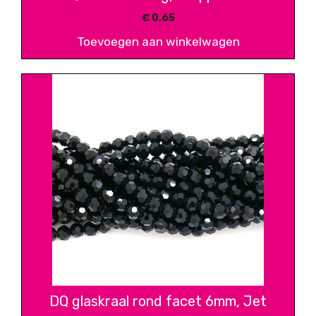
€
0,65
Toevoegen aan winkelwagen
DQ glaskraal rond facet 6mm, Jet