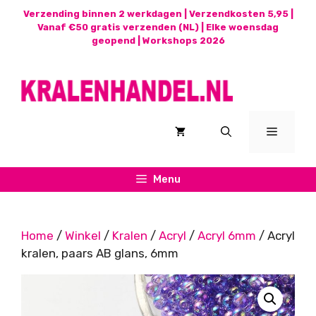
Ga
Verzending binnen 2 werkdagen | Verzendkosten 5,95 |
naar
Vanaf €50 gratis verzenden (NL) | Elke woensdag
geopend |
Workshops 2026
de
inhoud
Menu
Menu
Home
/
Winkel
/
Kralen
/
Acryl
/
Acryl 6mm
/ Acryl
kralen, paars AB glans, 6mm