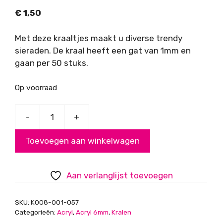
€
1,50
Met deze kraaltjes maakt u diverse trendy
sieraden. De kraal heeft een gat van 1mm en
gaan per 50 stuks.
Op voorraad
-
+
Acryl
kralen,
Toevoegen aan winkelwagen
pastelmix,
6mm
aantal
Aan verlanglijst toevoegen
SKU:
K008-001-057
Categorieën:
Acryl
,
Acryl 6mm
,
Kralen