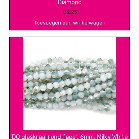
Diamond
€
2,25
Toevoegen aan winkelwagen
DQ glaskraal rond facet 6mm, Milky White