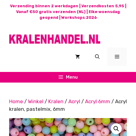
Ga
Verzending binnen 2 werkdagen | Verzendkosten 5,95 |
naar
Vanaf €50 gratis verzenden (NL) | Elke woensdag
geopend |
Workshops 2026
de
inhoud
Menu
Menu
Home
/
Winkel
/
Kralen
/
Acryl
/
Acryl 6mm
/ Acryl
kralen, pastelmix, 6mm