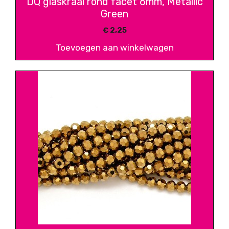
DQ glaskraal rond facet 6mm, Metallic
Green
€
2,25
Toevoegen aan winkelwagen