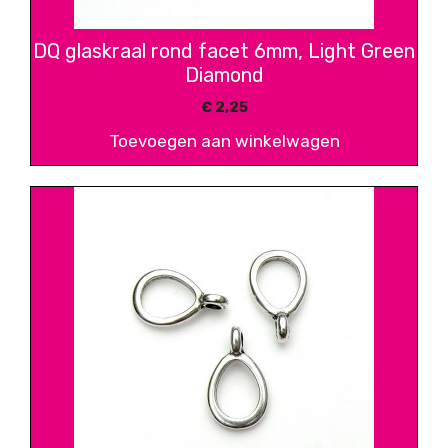
DQ glaskraal rond facet 6mm, Light Green
Diamond
€
2,25
Toevoegen aan winkelwagen