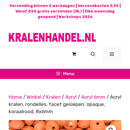
Ga
Verzending binnen 2 werkdagen | Verzendkosten 5,95 |
naar
Vanaf €50 gratis verzenden (NL) | Elke woensdag
geopend |
Workshops 2026
de
inhoud
Menu
Menu
Home
/
Winkel
/
Kralen
/
Acryl
/
Acryl 6mm
/ Acryl
kralen, rondelles, facet geslepen, opaque,
koraalrood, 8x6mm