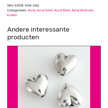
koraalrood,
SKU:
K008-004-042
8x6mm
Categorieën:
Acryl
,
Acryl 6mm
,
Acryl 8mm
,
Acryl Diversen
,
aantal
Kralen
Andere interessante
producten