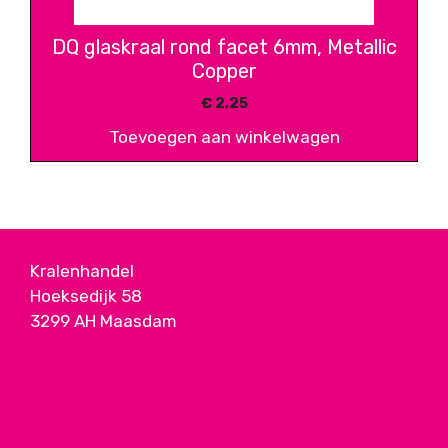
DQ glaskraal rond facet 6mm, Metallic
Copper
€
2,25
Toevoegen aan winkelwagen
Kralenhandel
Hoeksedijk 58
3299 AH Maasdam