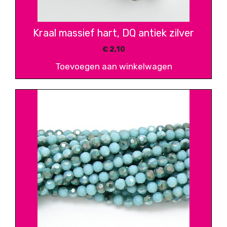
Kraal massief hart, DQ antiek zilver
€
2,10
Toevoegen aan winkelwagen