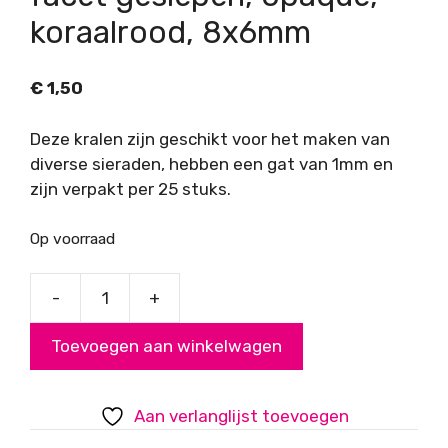
koraalrood, 8x6mm
€
1,50
Deze kralen zijn geschikt voor het maken van
diverse sieraden, hebben een gat van 1mm en
zijn verpakt per 25 stuks.
Op voorraad
-
+
Acryl
kralen,
Toevoegen aan winkelwagen
rondelles,
facet
geslepen,
Aan verlanglijst toevoegen
opaque,