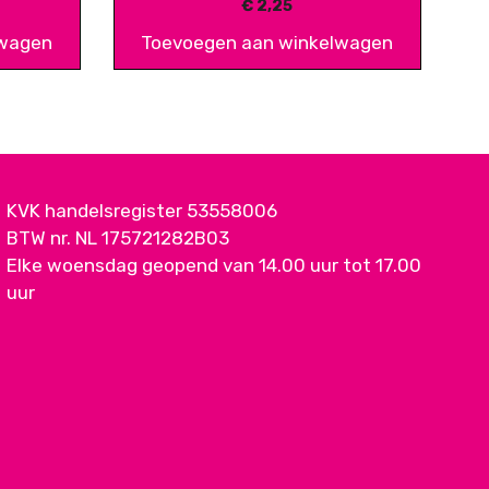
€
2,25
lwagen
Toevoegen aan winkelwagen
KVK handelsregister 53558006
BTW nr. NL 175721282B03
Elke woensdag geopend van 14.00 uur tot 17.00
uur