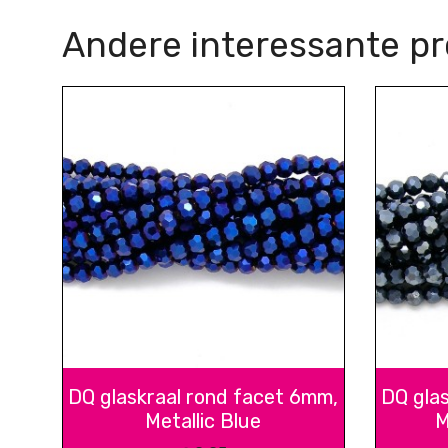
Andere interessante p
DQ glaskraal rond facet 6mm,
DQ gla
Metallic Blue
M