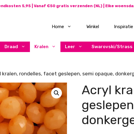
ndkosten 5,95 | Vanaf €50 gratis verzenden (NL) | Elke woensd
Home
Winkel
Inspiratie
Draad
Kralen
Leer
Swarovski/Strass
l kralen, rondelles, facet geslepen, semi opaque, donke
Acryl kra
geslepen
donkerg