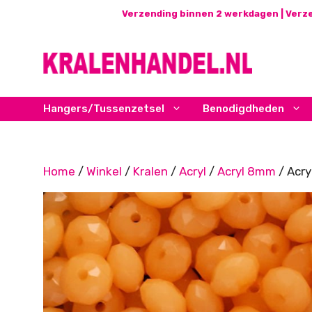
Ga
Verzending binnen 2 werkdagen | Verze
naar
de
inhoud
Hangers/Tussenzetsel
Benodigdheden
Home
/
Winkel
/
Kralen
/
Acryl
/
Acryl 8mm
/ Acry