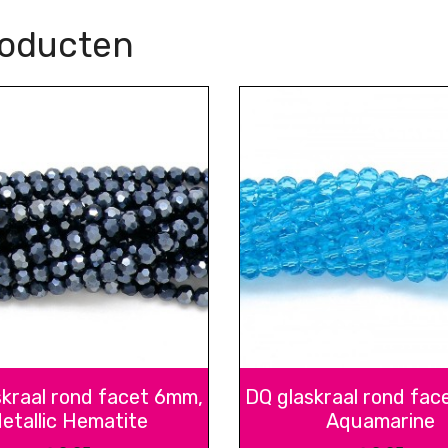
roducten
skraal rond facet 6mm,
DQ glaskraal rond fac
etallic Hematite
Aquamarine