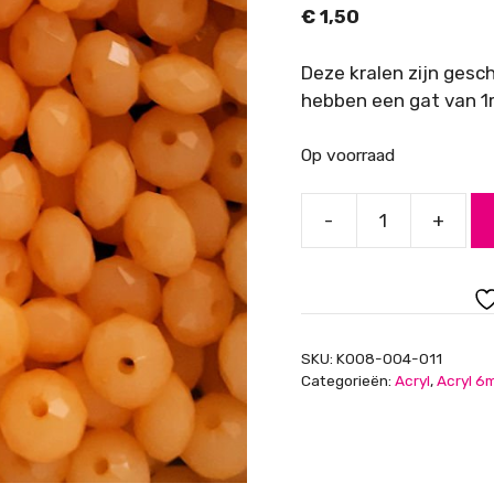
€
1,50
Deze kralen zijn gesc
hebben een gat van 1m
Op voorraad
-
+
Acryl
kralen,
rondelles,
facet
geslepen,
SKU:
K008-004-011
semi
Categorieën:
Acryl
,
Acryl 6
opaque,
donkergeel,
8x6mm
aantal