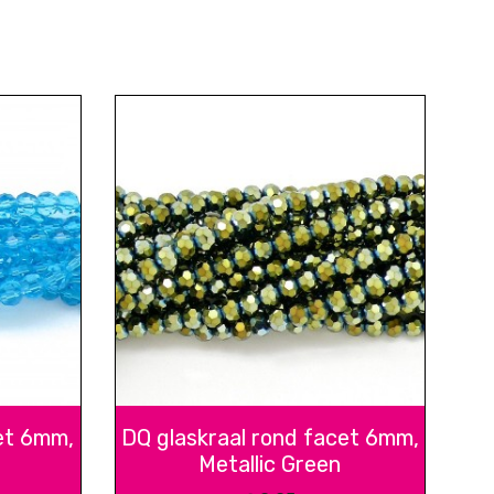
et 6mm,
DQ glaskraal rond facet 6mm,
Metallic Green