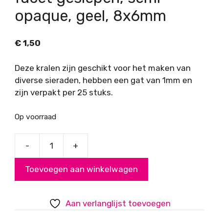
opaque, geel, 8x6mm
€
1,50
Deze kralen zijn geschikt voor het maken van
diverse sieraden, hebben een gat van 1mm en
zijn verpakt per 25 stuks.
Op voorraad
-
+
Acryl
kralen,
Toevoegen aan winkelwagen
rondelles,
facet
geslepen,
Aan verlanglijst toevoegen
semi