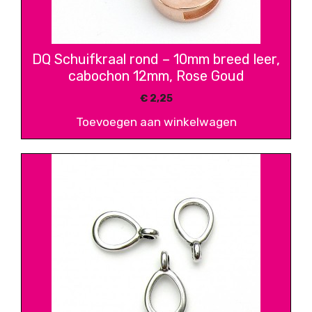
DQ Schuifkraal rond – 10mm breed leer,
cabochon 12mm, Rose Goud
€
2,25
Toevoegen aan winkelwagen