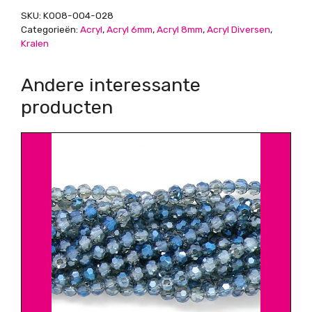
opaque,
SKU:
K008-004-028
geel,
Categorieën:
Acryl
,
Acryl 6mm
,
Acryl 8mm
,
Acryl Diversen
,
8x6mm
Kralen
aantal
Andere interessante
producten