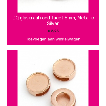
DQ glaskraal rond facet 6mm, Metallic
Silver
€
2,25
Toevoegen aan winkelwagen