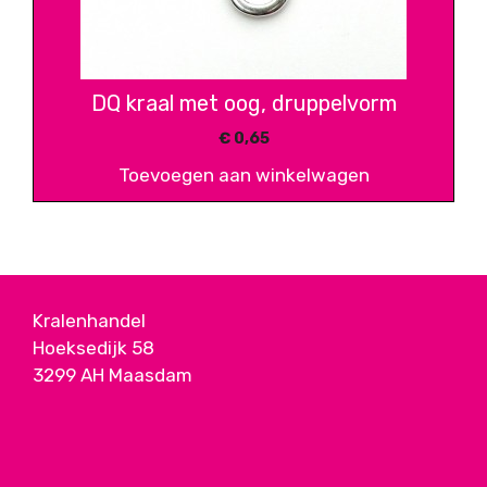
DQ kraal met oog, druppelvorm
€
0,65
Toevoegen aan winkelwagen
Kralenhandel
Hoeksedijk 58
3299 AH Maasdam