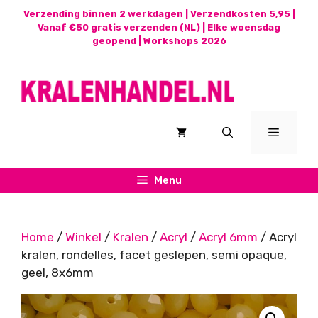
Ga
Verzending binnen 2 werkdagen | Verzendkosten 5,95 |
naar
Vanaf €50 gratis verzenden (NL) | Elke woensdag
geopend |
Workshops 2026
de
inhoud
Menu
Menu
Home
/
Winkel
/
Kralen
/
Acryl
/
Acryl 6mm
/ Acryl
kralen, rondelles, facet geslepen, semi opaque,
geel, 8x6mm