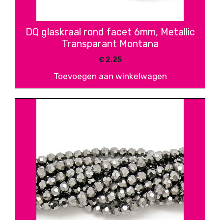
DQ glaskraal rond facet 6mm, Metallic
Transparant Montana
€
2,25
Toevoegen aan winkelwagen