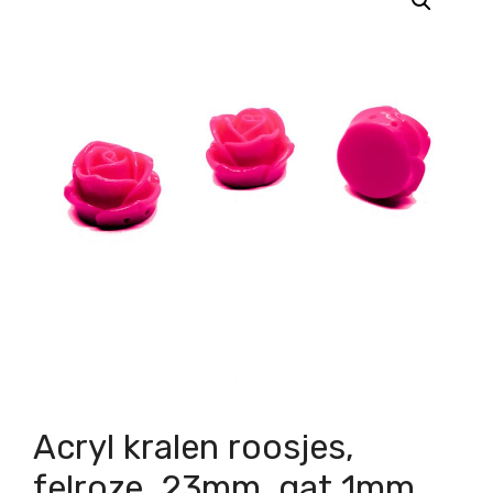
Acryl kralen roosjes,
felroze, 23mm, gat 1mm