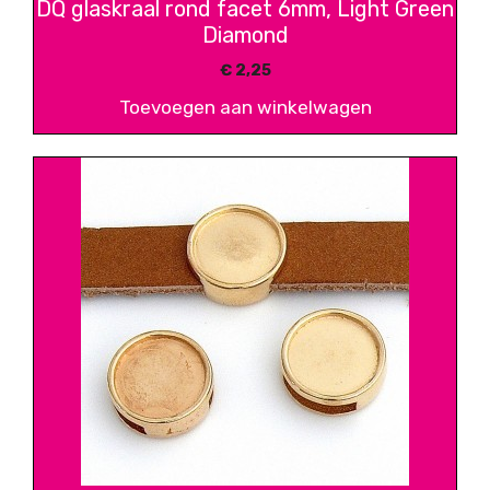
DQ glaskraal rond facet 6mm, Light Green
Diamond
€
2,25
Toevoegen aan winkelwagen