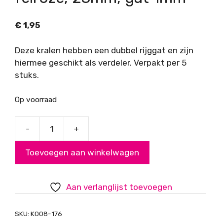
€
1,95
Deze kralen hebben een dubbel rijggat en zijn
hiermee geschikt als verdeler. Verpakt per 5
stuks.
Op voorraad
-
+
Acryl
kralen
Toevoegen aan winkelwagen
roosjes,
felroze,
23mm,
Aan verlanglijst toevoegen
gat
1mm
SKU:
K008-176
aantal