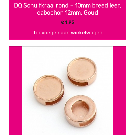
DQ Schuifkraal rond – 10mm breed leer,
cabochon 12mm, Goud
€
1,95
Toevoegen aan winkelwagen