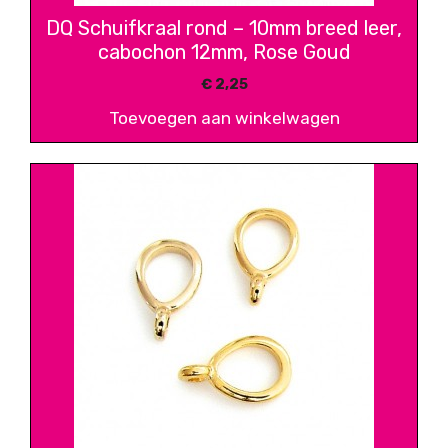
DQ Schuifkraal rond – 10mm breed leer,
cabochon 12mm, Rose Goud
€
2,25
Toevoegen aan winkelwagen