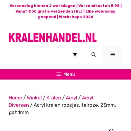
Ga
Verzending binnen 2 werkdagen | Verzendkosten 5,95 |
naar
Vanaf €50 gratis verzenden (NL) | Elke woensdag
geopend |
Workshops 2026
de
inhoud
Menu
Menu
Home
/
Winkel
/
Kralen
/
Acryl
/
Acryl
Diversen
/ Acryl kralen roosjes, felroze, 23mm,
gat 1mm