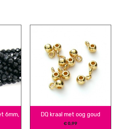
et 6mm,
DQ kraal met oog goud
€
0,99