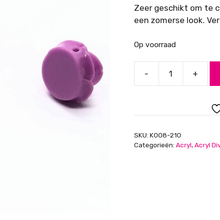
Zeer geschikt om te c
een zomerse look. Ver
Op voorraad
-
+
Acryl
kralen
roosjes,
lichtpaars,
13mm,
SKU:
K008-210
gat
Categorieën:
Acryl
,
Acryl Di
1mm
aantal