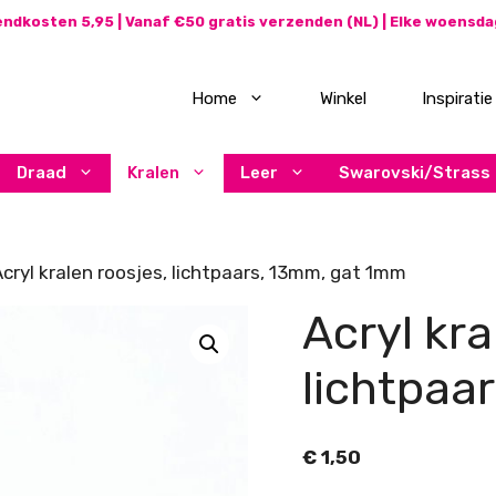
ndkosten 5,95 | Vanaf €50 gratis verzenden (NL) | Elke woensd
Home
Winkel
Inspiratie
Draad
Kralen
Leer
Swarovski/Strass
cryl kralen roosjes, lichtpaars, 13mm, gat 1mm
Acryl kra
lichtpaa
€
1,50