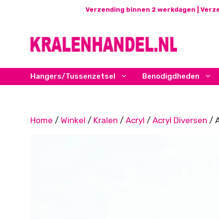
Ga
Verzending binnen 2 werkdagen | Verze
naar
de
inhoud
Hangers/Tussenzetsel
Benodigdheden
Home
/
Winkel
/
Kralen
/
Acryl
/
Acryl Diversen
/ A