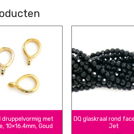
roducten
l druppelvormig met
DQ glaskraal rond fac
e, 10×16.4mm, Goud
Jet