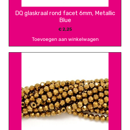
DQ glaskraal rond facet 6mm, Metallic
Blue
€
2,25
Toevoegen aan winkelwagen