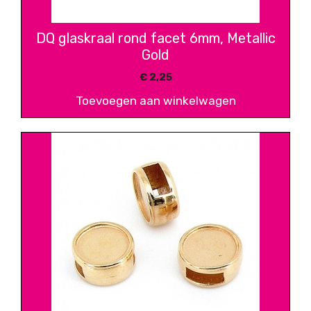
DQ glaskraal rond facet 6mm, Metallic
Gold
€
2,25
Toevoegen aan winkelwagen