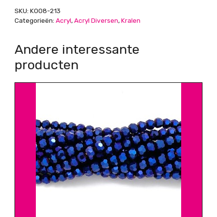
gat
SKU:
K008-213
1mm
Categorieën:
Acryl
,
Acryl Diversen
,
Kralen
aantal
Andere interessante
producten