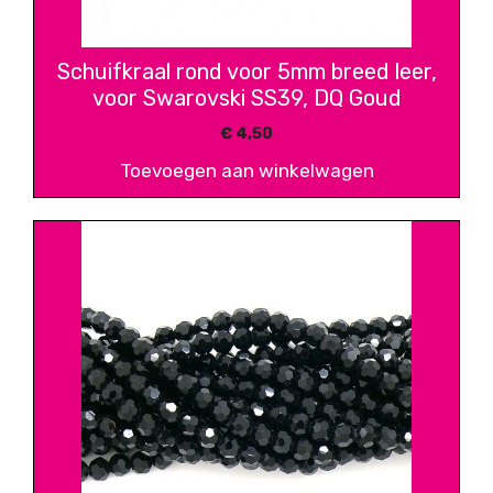
Schuifkraal rond voor 5mm breed leer,
voor Swarovski SS39, DQ Goud
€
4,50
Toevoegen aan winkelwagen