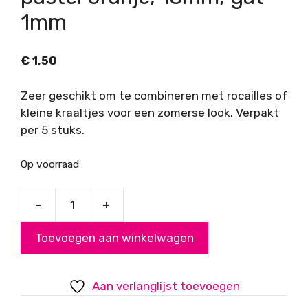
1mm
€
1,50
Zeer geschikt om te combineren met rocailles of
kleine kraaltjes voor een zomerse look. Verpakt
per 5 stuks.
Op voorraad
-
+
Acryl
kralen
Toevoegen aan winkelwagen
roosjes,
pastel
oranje,
Aan verlanglijst toevoegen
13mm,