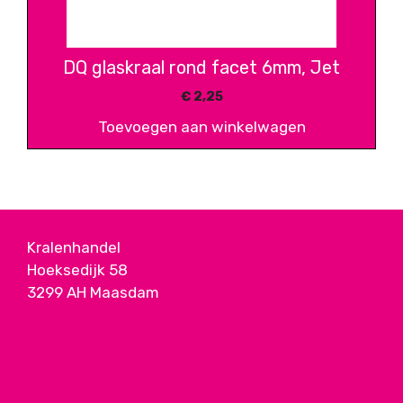
DQ glaskraal rond facet 6mm, Jet
€
2,25
Toevoegen aan winkelwagen
Kralenhandel
Hoeksedijk 58
3299 AH Maasdam