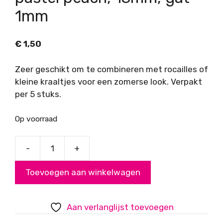
1mm
€
1,50
Zeer geschikt om te combineren met rocailles of
kleine kraaltjes voor een zomerse look. Verpakt
per 5 stuks.
Op voorraad
-
+
Acryl
kralen
Toevoegen aan winkelwagen
roosjes,
pastel
peach,
Aan verlanglijst toevoegen
13mm,