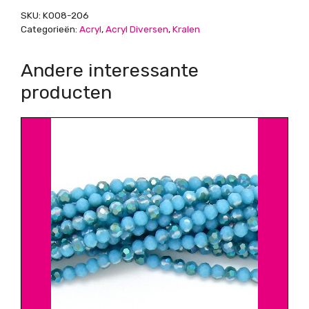
gat
SKU:
K008-206
1mm
Categorieën:
Acryl
,
Acryl Diversen
,
Kralen
aantal
Andere interessante
producten