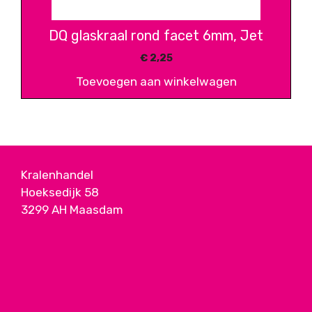
DQ glaskraal rond facet 6mm, Jet
€
2,25
Toevoegen aan winkelwagen
Kralenhandel
Hoeksedijk 58
3299 AH Maasdam