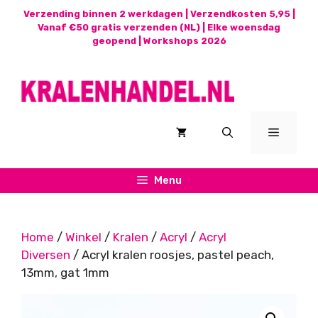
Ga
Verzending binnen 2 werkdagen | Verzendkosten 5,95 |
naar
Vanaf €50 gratis verzenden (NL) | Elke woensdag
geopend |
Workshops 2026
de
inhoud
Menu
Menu
Home
/
Winkel
/
Kralen
/
Acryl
/
Acryl
Diversen
/ Acryl kralen roosjes, pastel peach,
13mm, gat 1mm