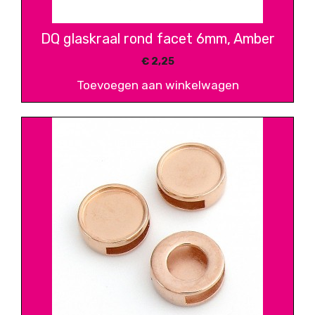
DQ glaskraal rond facet 6mm, Amber
€
2,25
Toevoegen aan winkelwagen