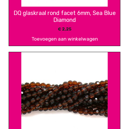
DQ glaskraal rond facet 6mm, Sea Blue
Diamond
€
2,25
Toevoegen aan winkelwagen