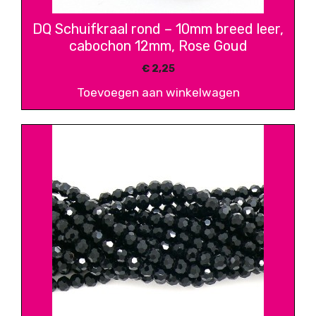
DQ Schuifkraal rond – 10mm breed leer,
cabochon 12mm, Rose Goud
€
2,25
Toevoegen aan winkelwagen