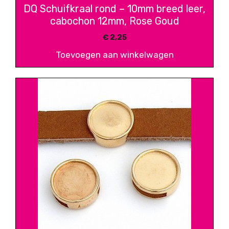
DQ Schuifkraal rond – 10mm breed leer,
cabochon 12mm, Rose Goud
€
2,25
Toevoegen aan winkelwagen