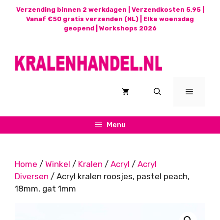
Ga
Verzending binnen 2 werkdagen | Verzendkosten 5,95 |
naar
Vanaf €50 gratis verzenden (NL) | Elke woensdag
geopend |
Workshops 2026
de
inhoud
Menu
Menu
Home
/
Winkel
/
Kralen
/
Acryl
/
Acryl
Diversen
/ Acryl kralen roosjes, pastel peach,
18mm, gat 1mm