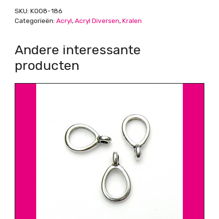
gat
SKU:
K008-186
1mm
Categorieën:
Acryl
,
Acryl Diversen
,
Kralen
aantal
Andere interessante
producten