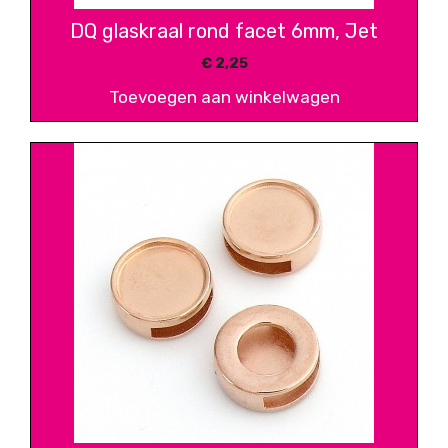
DQ glaskraal rond facet 6mm, Jet
€
2,25
Toevoegen aan winkelwagen