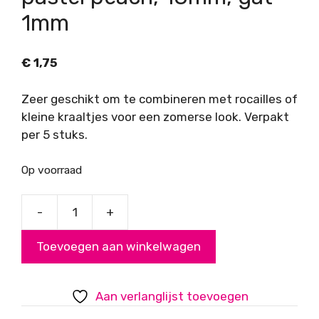
1mm
€
1,75
Zeer geschikt om te combineren met rocailles of
kleine kraaltjes voor een zomerse look. Verpakt
per 5 stuks.
Op voorraad
-
+
Acryl
kralen
Toevoegen aan winkelwagen
roosjes,
pastel
peach,
Aan verlanglijst toevoegen
18mm,