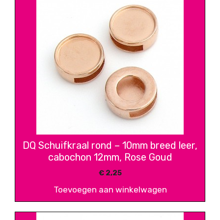
DQ Schuifkraal rond – 10mm breed leer,
cabochon 12mm, Rose Goud
€
2,25
Toevoegen aan winkelwagen