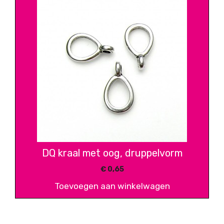
DQ kraal met oog, druppelvorm
€
0,65
Toevoegen aan winkelwagen