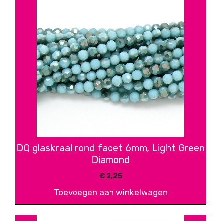
DQ glaskraal rond facet 6mm, Light Green
Diamond
€
2,25
Toevoegen aan winkelwagen