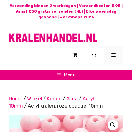
Ga
Verzending binnen 2 werkdagen | Verzendkosten 5,95 |
naar
Vanaf €50 gratis verzenden (NL) | Elke woensdag
geopend |
Workshops 2026
de
inhoud
Menu
Menu
Home
/
Winkel
/
Kralen
/
Acryl
/
Acryl
10mm
/ Acryl kralen, roze opaque, 10mm