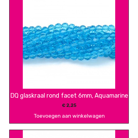
DQ glaskraal rond facet 6mm, Aquamarine
€
2,25
Toevoegen aan winkelwagen