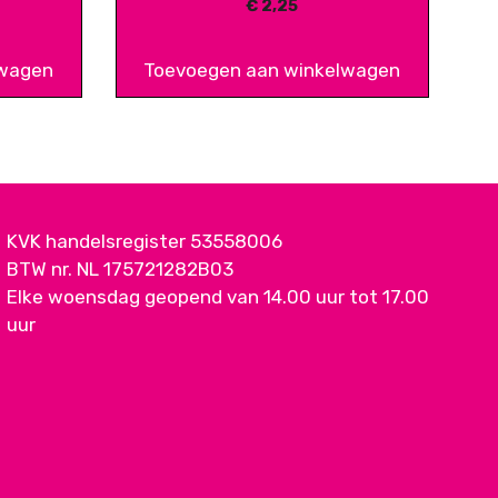
€
2,25
lwagen
Toevoegen aan winkelwagen
KVK handelsregister 53558006
BTW nr. NL 175721282B03
Elke woensdag geopend van 14.00 uur tot 17.00
uur