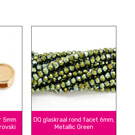
or 5mm
DQ glaskraal rond facet 6mm,
rovski
Metallic Green
d