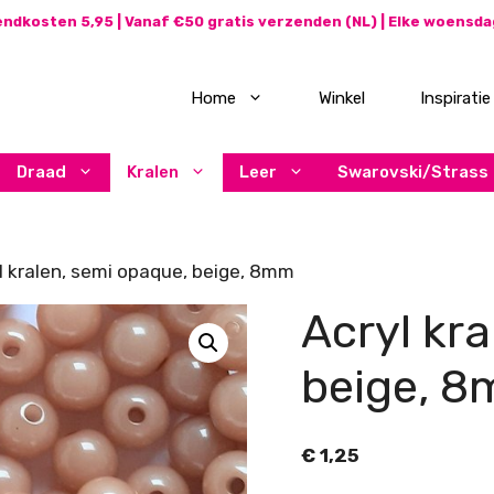
ndkosten 5,95 | Vanaf €50 gratis verzenden (NL) | Elke woensd
Home
Winkel
Inspiratie
Draad
Kralen
Leer
Swarovski/Strass
l kralen, semi opaque, beige, 8mm
Acryl kr
beige, 
€
1,25