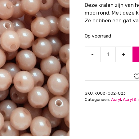
Deze kralen zijn van h
mooi rond. Met deze k
Ze hebben een gat van
Op voorraad
-
+
Acryl
kralen,
semi
opaque,
beige,
SKU:
K008-002-023
8mm
Categorieën:
Acryl
,
Acryl 8
aantal