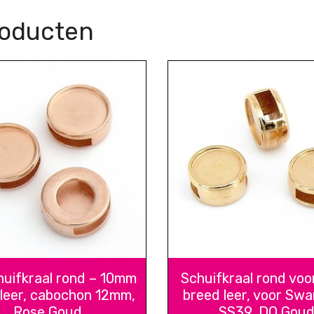
roducten
uifkraal rond – 10mm
Schuifkraal rond vo
 leer, cabochon 12mm,
breed leer, voor Swa
Rose Goud
SS39, DQ Gou