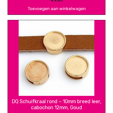
€
2,25
Toevoegen aan winkelwagen
DQ Schuifkraal rond – 10mm breed leer,
cabochon 12mm, Goud