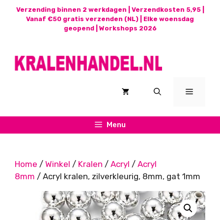
Ga
Verzending binnen 2 werkdagen | Verzendkosten 5,95 |
naar
Vanaf €50 gratis verzenden (NL) | Elke woensdag
geopend |
Workshops 2026
de
inhoud
Menu
Menu
Home
/
Winkel
/
Kralen
/
Acryl
/
Acryl
8mm
/ Acryl kralen, zilverkleurig, 8mm, gat 1mm