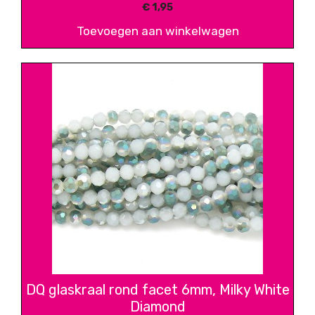
€
1,95
Toevoegen aan winkelwagen
DQ glaskraal rond facet 6mm, Milky White
Diamond