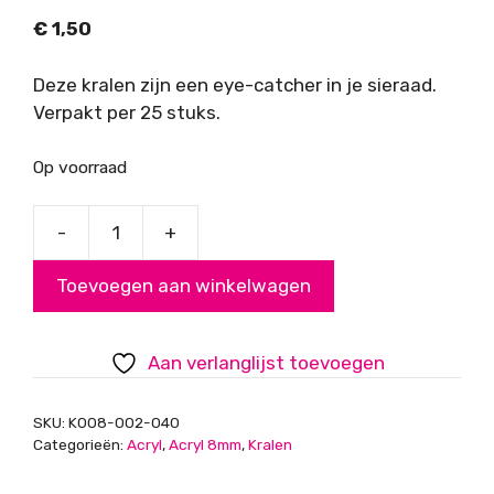
€
1,50
Deze kralen zijn een eye-catcher in je sieraad.
Verpakt per 25 stuks.
Op voorraad
-
+
Acryl
kralen,
Toevoegen aan winkelwagen
zilverkleurig,
8mm,
gat
Aan verlanglijst toevoegen
1mm
aantal
SKU:
K008-002-040
Categorieën:
Acryl
,
Acryl 8mm
,
Kralen