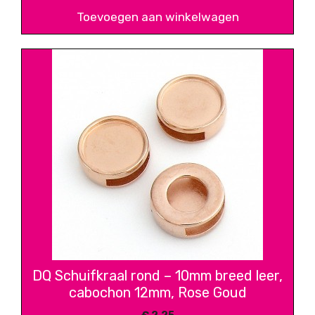
Toevoegen aan winkelwagen
DQ Schuifkraal rond – 10mm breed leer,
cabochon 12mm, Rose Goud