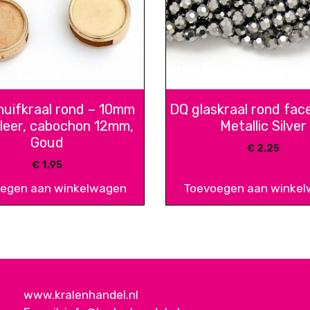
uifkraal rond – 10mm
DQ glaskraal rond fac
 leer, cabochon 12mm,
Metallic Silver
Goud
€
2,25
€
1,95
egen aan winkelwagen
Toevoegen aan winke
www.kralenhandel.nl