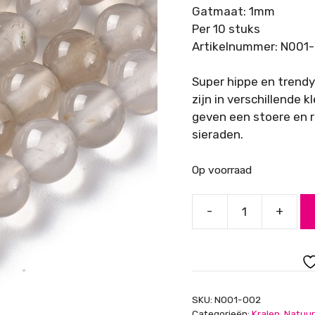
Gatmaat: 1mm
Per 10 stuks
Artikelnummer: N001
Super hippe en trendy
zijn in verschillende 
geven een stoere en r
sieraden.
Op voorraad
-
+
Agaat
Grijs,
6
mm
aantal
SKU:
N001-002
Categorieën:
Kralen
,
Natuur