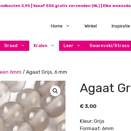
ndkosten 5,95 | Vanaf €50 gratis verzenden (NL) | Elke woensd
Home
Winkel
Inspiratie
Draad
Kralen
Leer
Swarovski/Strass
teen 6mm
/ Agaat Grijs, 6 mm
Agaat Gr
€
3,00
Kleur: Grijs
Formaat: 6mm