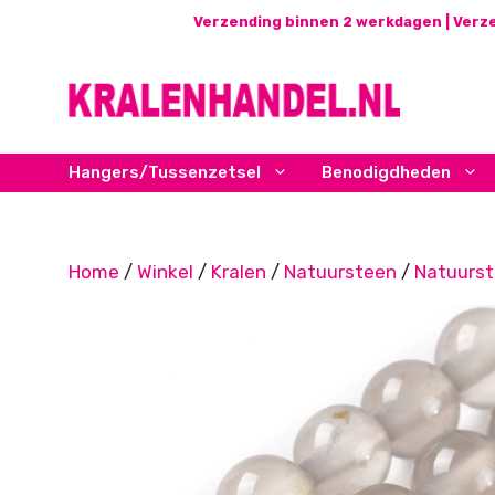
Ga
Verzending binnen 2 werkdagen | Verze
naar
de
inhoud
Hangers/Tussenzetsel
Benodigdheden
Home
/
Winkel
/
Kralen
/
Natuursteen
/
Natuurs