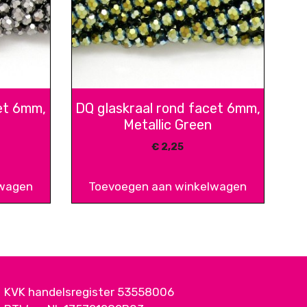
et 6mm,
DQ glaskraal rond facet 6mm,
Metallic Green
€
2,25
lwagen
Toevoegen aan winkelwagen
KVK handelsregister 53558006