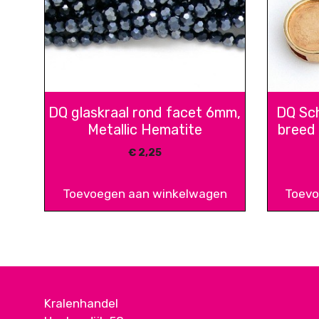
DQ glaskraal rond facet 6mm,
DQ Sch
Metallic Hematite
breed
€
2,25
Toevoegen aan winkelwagen
Toevo
Kralenhandel