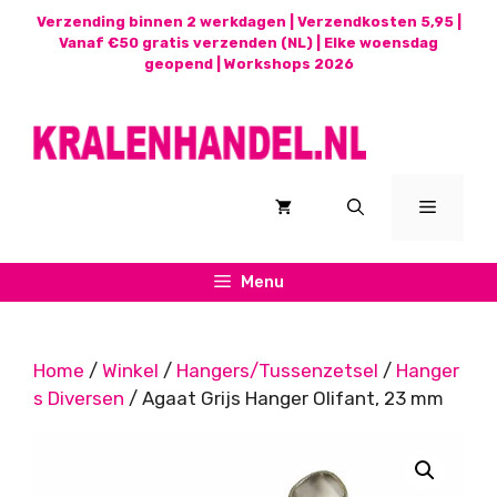
Ga
Verzending binnen 2 werkdagen | Verzendkosten 5,95 |
naar
Vanaf €50 gratis verzenden (NL) | Elke woensdag
geopend |
Workshops 2026
de
inhoud
Menu
Menu
Home
/
Winkel
/
Hangers/Tussenzetsel
/
Hanger
s Diversen
/ Agaat Grijs Hanger Olifant, 23 mm