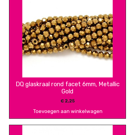
DQ glaskraal rond facet 6mm, Metallic
Gold
€
2,25
Toevoegen aan winkelwagen