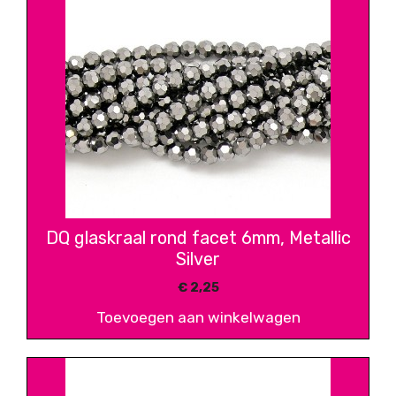
DQ glaskraal rond facet 6mm, Metallic
Silver
€
2,25
Toevoegen aan winkelwagen