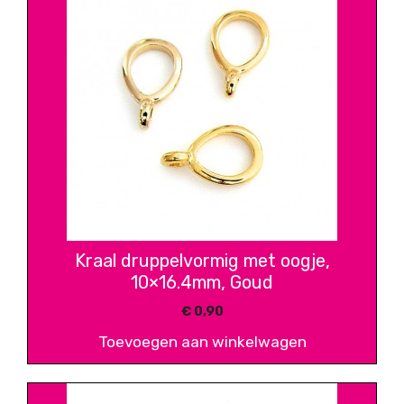
Kraal druppelvormig met oogje,
10×16.4mm, Goud
€
0,90
Toevoegen aan winkelwagen