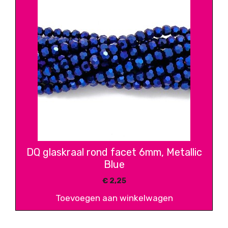
DQ glaskraal rond facet 6mm, Metallic
Blue
€
2,25
Toevoegen aan winkelwagen