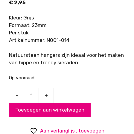
€
2,95
Kleur: Grijs
Formaat: 23mm
Per stuk
Artikelnummer: N001-014
Natuursteen hangers zijn ideaal voor het maken
van hippe en trendy sieraden.
Op voorraad
-
+
Agaat
Grijs
Toevoegen aan winkelwagen
Hanger
Olifant,
23
Aan verlanglijst toevoegen