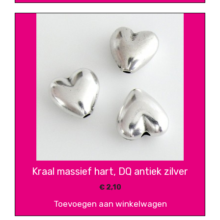
Kraal massief hart, DQ antiek zilver
€
2,10
Toevoegen aan winkelwagen