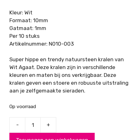
Kleur: Wit
Formaat: 10mm
Gatmaat: 1mm
Per 10 stuks
Artikelnummer: N010-003
Super hippe en trendy natuursteen kralen van
Wit Agaat. Deze kralen zijn in verschillende
kleuren en maten bij ons verkrijgbaar. Deze
kralen geven een stoere en robuuste uitstraling
aan je zelfgemaakte sieraden.
Op voorraad
-
+
Agaat
Wit,
Toevoegen aan winkelwagen