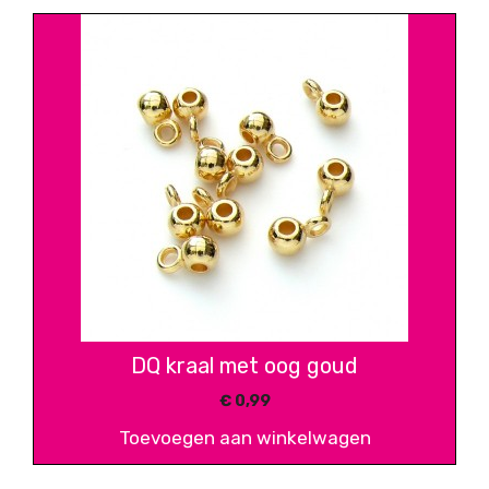
DQ kraal met oog goud
€
0,99
Toevoegen aan winkelwagen