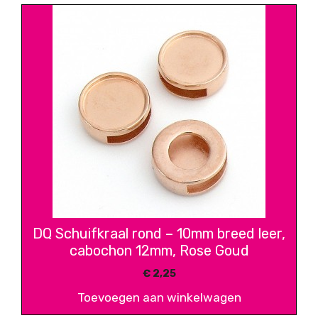
DQ Schuifkraal rond – 10mm breed leer,
cabochon 12mm, Rose Goud
€
2,25
Toevoegen aan winkelwagen