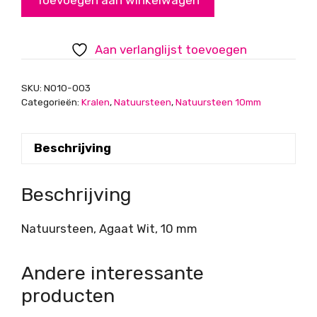
10
mm
aantal
Aan verlanglijst toevoegen
SKU:
N010-003
Categorieën:
Kralen
,
Natuursteen
,
Natuursteen 10mm
Beschrijving
Beschrijving
Natuursteen, Agaat Wit, 10 mm
Andere interessante
producten