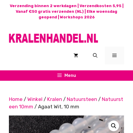
Ga
Verzending binnen 2 werkdagen | Verzendkosten 5,95 |
naar
Vanaf €50 gratis verzenden (NL) | Elke woensdag
geopend |
Workshops 2026
de
inhoud
Menu
Menu
Home
/
Winkel
/
Kralen
/
Natuursteen
/
Natuurst
een 10mm
/ Agaat Wit, 10 mm