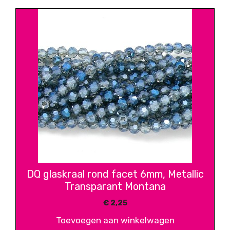
DQ glaskraal rond facet 6mm, Metallic
Transparant Montana
€
2,25
Toevoegen aan winkelwagen