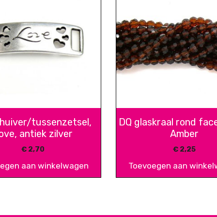
huiver/tussenzetsel,
DQ glaskraal rond fac
ove, antiek zilver
Amber
€
2,70
€
2,25
egen aan winkelwagen
Toevoegen aan winke