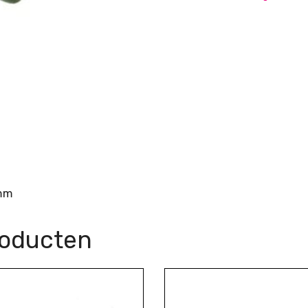
 mm
roducten