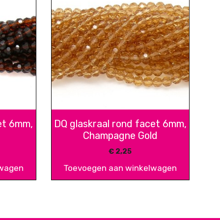
et 6mm,
DQ glaskraal rond facet 6mm,
Champagne Gold
€
2,25
lwagen
Toevoegen aan winkelwagen