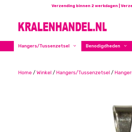
Ga
Verzending binnen 2 werkdagen | Verze
naar
de
inhoud
Hangers/Tussenzetsel
Benodigdheden
Home
/
Winkel
/
Hangers/Tussenzetsel
/
Hanger