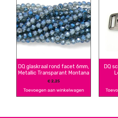
DQ glaskraal rond facet 6mm,
DQ sc
Metallic Transparant Montana
L
€
2,25
Toevoegen aan winkelwagen
Toevo