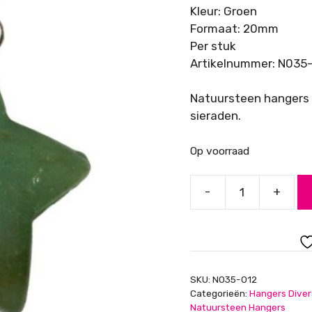
Kleur: Groen
Formaat: 20mm
Per stuk
Artikelnummer: N035
Natuursteen hangers z
sieraden.
Op voorraad
-
+
Aventurijn
Groen
Hanger
Ster,
20
SKU:
N035-012
mm
Categorieën:
Hangers Dive
aantal
Natuursteen Hangers